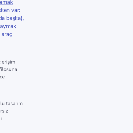
rlamak
şken var:
 da başka),
 saymak
 araç
 erişim
 filosuna
ce
lu tasarım
rsiz
ı