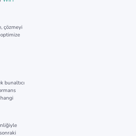
e, çözmeyi
 optimize
k bunaltıcı
formans
 hangi
nliğiyle
sonraki