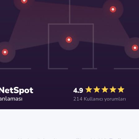
 NetSpot
4.9
lanlaması
214 Kullanıcı yorumları