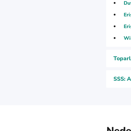
Duv
Eri
Er
Wi-
Topar
SSS: A
Nede