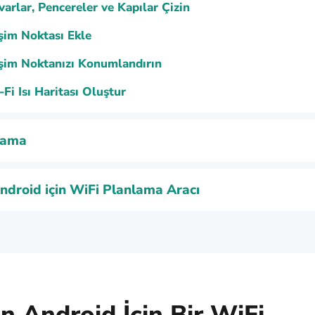
arlar, Pencereler ve Kapılar Çizin
şim Noktası Ekle
işim Noktanızı Konumlandırın
Fi Isı Haritası Oluştur
lama
ndroid için WiFi Planlama Aracı
n Android İçin Bir WiFi