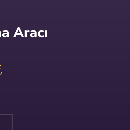
a Aracı
Z
U