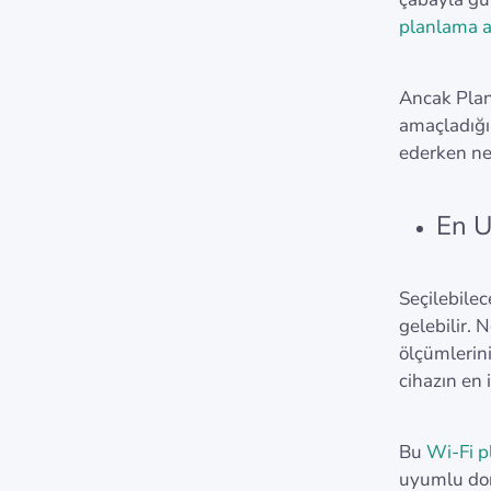
planlama a
Ancak Plan
amaçladığı 
ederken ne
En U
Seçilebilec
gelebilir.
ölçümlerini
cihazın en
Bu
Wi-Fi 
uyumlu don