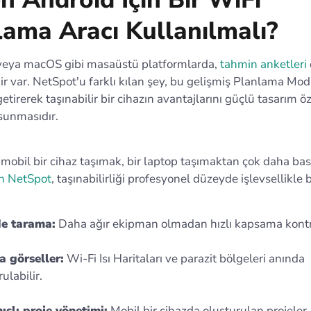
lama Aracı Kullanılmalı?
eya macOS gibi masaüstü platformlarda,
tahmin anketleri
ir var. NetSpot'u farklı kılan şey, bu gelişmiş Planlama Mo
etirerek taşınabilir bir cihazın avantajlarını güçlü tasarım öze
sunmasıdır.
mobil bir cihaz taşımak, bir laptop taşımaktan çok daha basi
in NetSpot
, taşınabilirliği profesyonel düzeyde işlevsellikle bi
de tarama:
Daha ağır ekipman olmadan hızlı kapsama kontro
 görseller:
Wi-Fi Isı Haritaları ve parazit bölgeleri anında
ulabilir.
ışlı proje yönetimi:
Mobil bir cihazda oluşturulan projeler