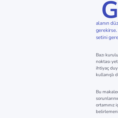
alanın dü
gerekirse.
setini ger
Bazı kurulu
noktası yet
ihtiyaç duy
kullanışlı 
Bu makale
sorunların
ortamınız i
belirlemeni