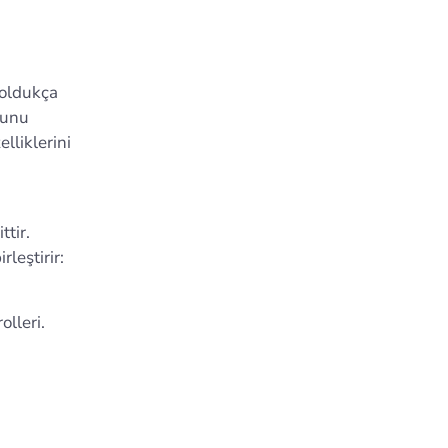
oldukça
dunu
lliklerini
ttir.
rleştirir:
lleri.