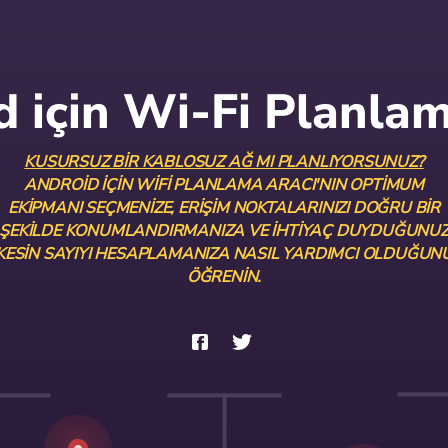
d için Wi-Fi Planlam
KUSURSUZ BIR KABLOSUZ AĞ MI PLANLIYORSUNUZ?
ANDROID IÇIN WIFI PLANLAMA ARACI'NIN OPTIMUM
EKIPMANI SEÇMENIZE, ERIŞIM NOKTALARINIZI DOĞRU BIR
ŞEKILDE KONUMLANDIRMANIZA VE IHTIYAÇ DUYDUĞUNU
KESIN SAYIYI HESAPLAMANIZA NASIL YARDIMCI OLDUĞUN
ÖĞRENIN.