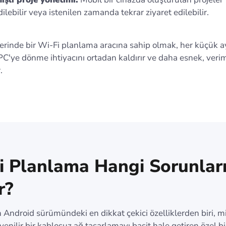
ilebilir veya istenilen zamanda tekrar ziyaret edilebilir.
erinde bir Wi-Fi planlama aracına sahip olmak, her küçük ay
'ye dönme ihtiyacını ortadan kaldırır ve daha esnek, veriml
.
i Planlama Hangi Sorunlar
r?
 Android sürümündeki en dikkat çekici özelliklerden biri,
enilir bir kablosuz ağ tasarlamayı basit hale getiren özel b