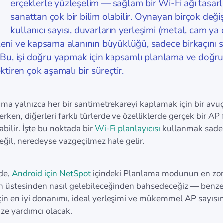
G
erçeklerle yüzleşelim —
sağlam bir Wi-Fi ağı tasa
sanattan çok bir bilim olabilir. Oynayan birçok deği
kullanıcı sayısı, duvarların yerleşimi (metal, cam ya
zeni ve kapsama alanının büyüklüğü, sadece birkaçını
 Bu, işi doğru yapmak için kapsamlı planlama ve doğru
ektiren çok aşamalı bir süreçtir.
ma yalnızca her bir santimetrekareyi kaplamak için bir avuç
erken, diğerleri farklı türlerde ve özelliklerde gerçek bir AP
abilir. İşte bu noktada bir
Wi-Fi planlayıcısı
kullanmak sade
değil, neredeyse vazgeçilmez hale gelir.
de,
Android için NetSpot
içindeki Planlama modunun en zor
ın üstesinden nasıl gelebileceğinden bahsedeceğiz — benze
çin en iyi donanımı, ideal yerleşimi ve mükemmel AP sayısın
ze yardımcı olacak.