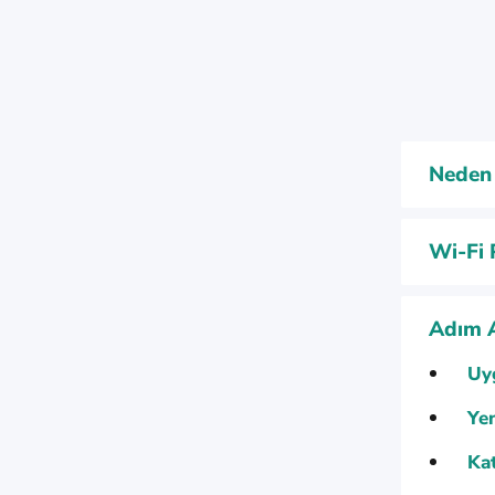
Neden 
Wi-Fi 
Adım 
Uyg
Yen
Kat