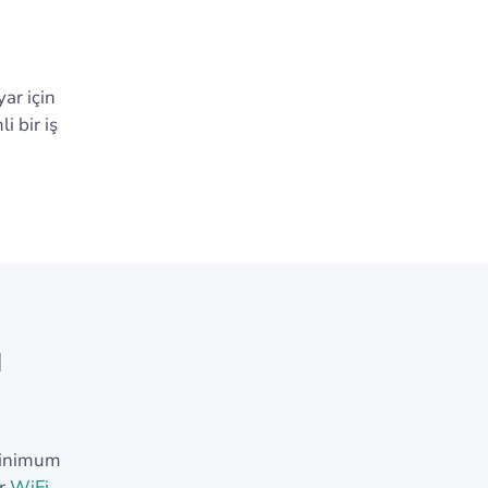
ar için
i bir iş
ı
 minimum
ir
WiFi