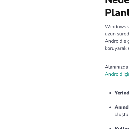
Plan
Windows v
uzun süred
Android'e g
koruyarak 
Alanınızda 
Android iç
Yerin
Anında
oluştur
Kullan