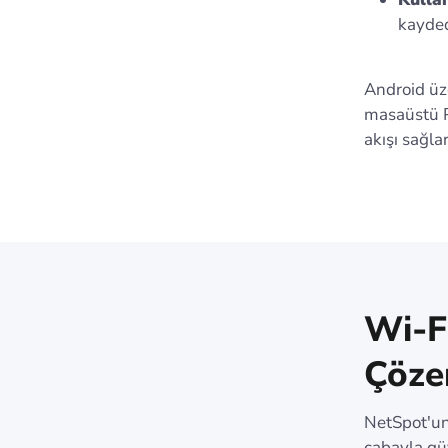
kayded
Android üz
masaüstü PC
akışı sağlar
Wi-F
Çöze
NetSpot'un
çabayla güv