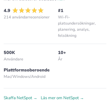
4.9
#1
214 användarrecensioner
Wi-Fi-
platsundersökningar,
planering, analys,
felsökning
500K
10+
Användare
År
Plattformsoberoende
Mac/Windows/Аndroid
Skaffa NetSpot →
Läs mer om NetSpot →