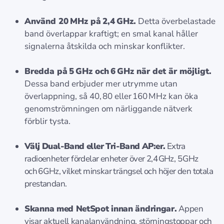
Använd 20 MHz på 2,4 GHz.
Detta överbelastade
band överlappar kraftigt; en smal kanal håller
signalerna åtskilda och minskar konflikter.
Bredda på 5 GHz och 6 GHz när det är möjligt.
Dessa band erbjuder mer utrymme utan
överlappning, så 40, 80 eller 160 MHz kan öka
genomströmningen om närliggande nätverk
förblir tysta.
Välj Dual‑Band eller Tri‑Band AP:er.
Extra
radioenheter fördelar enheter över 2,4 GHz, 5 GHz
och 6 GHz, vilket minskar trängsel och höjer den totala
prestandan.
Skanna med NetSpot innan ändringar.
Appen
visar aktuell kanal­användning, störningstoppar och