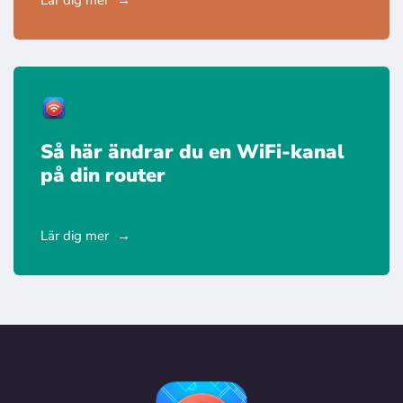
Lär dig mer
Så här ändrar du en WiFi-kanal
på din router
Lär dig mer