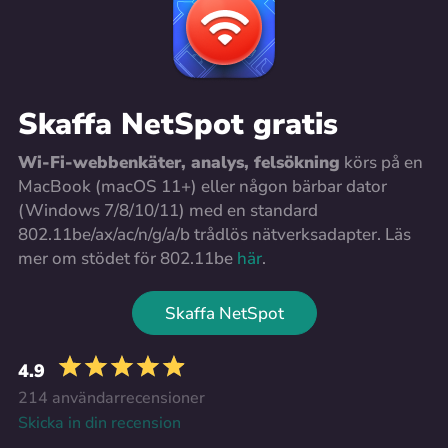
Skaffa NetSpot gratis
Wi-Fi-webbenkäter, analys, felsökning
körs på en
MacBook (macOS 11+) eller någon bärbar dator
(Windows 7/8/10/11) med en standard
802.11be/ax/ac/n/g/a/b trådlös nätverksadapter. Läs
mer om stödet för 802.11be
här
.
Skaffa NetSpot
4.9
214 användarrecensioner
Skicka in din recension