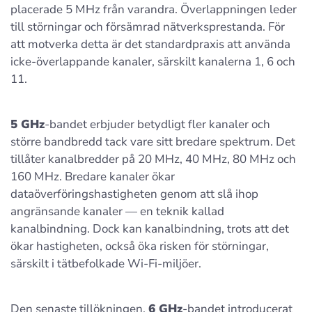
placerade 5 MHz från varandra. Överlappningen leder
till störningar och försämrad nätverksprestanda. För
att motverka detta är det standardpraxis att använda
icke-överlappande kanaler, särskilt kanalerna 1, 6 och
11.
5 GHz
-bandet erbjuder betydligt fler kanaler och
större bandbredd tack vare sitt bredare spektrum. Det
tillåter kanalbredder på 20 MHz, 40 MHz, 80 MHz och
160 MHz. Bredare kanaler ökar
dataöverföringshastigheten genom att slå ihop
angränsande kanaler — en teknik kallad
kanalbindning. Dock kan kanalbindning, trots att det
ökar hastigheten, också öka risken för störningar,
särskilt i tätbefolkade Wi-Fi-miljöer.
Den senaste tillökningen,
6 GHz
-bandet introducerat