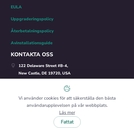
EULA
Uppgraderingspolicy
Återbetalningspolicy
Avinstallationsguide
KONTAKTA OSS
122 Delaware Street #B-4,
New Castle, DE 19720, USA
E-post teknisk support
Försäljning: +1(240)363-9434
Vi använder cookies för att säkerställa den bästa
användarupplevelsen på vår webbplats.
Läs mer
Svenska
Fattat