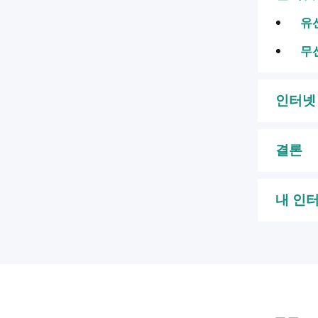
유
무
인터넷
결론
내 인터