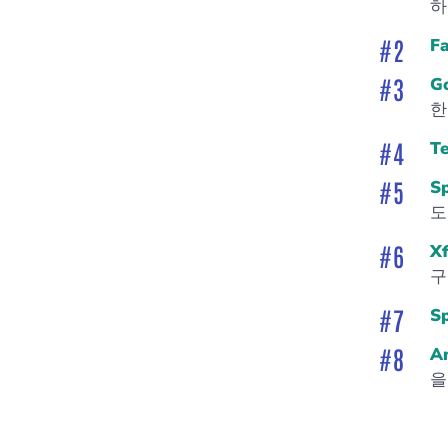
하
Fa
Go
한
T
S
도
Xf
구
S
A
을