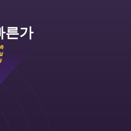
빠른가
측
설
용