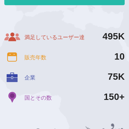
499
K
満足しているユーザー達
10
販売年数
75
K
企業
150
+
国とその数