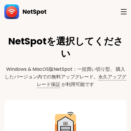
ぐ
版
購
を
入
ダ
す
ウ
る
ン
ロ
NetSpotを選択してくださ
ー
い
ド
す
る
Windows & MacOS版NetSpot：一括買い切り型。
購入
したバージョン内での無料アップグレード。
永久アップグ
レード保証
が利用可能です