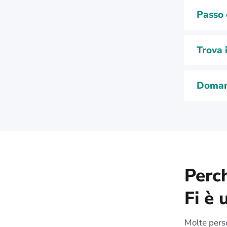
Passo 
Trova 
Doman
Perch
Fi è
Molte pers