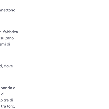
onnettono
di fabbrica
isultano
emi di
ti, dove
a banda a
 di
o tre di
tra loro,