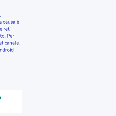
,
la causa è
 reti
to. Per
el canale
.
ndroid.
ì