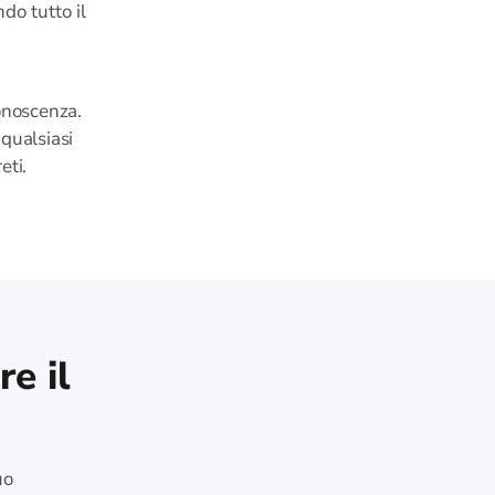
do tutto il
conoscenza.
 qualsiasi
eti.
e il
uo