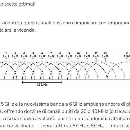
e scelte ottimali.
osizionati su questi canali possono comunicare contempora
lciarsi a vicenda.
 5 GHz e la nuovissima banda a 6 GHz ampliano ancora di p
a, offrendo dozzine di canali puliti da 20 o 40 MHz (oltre ad
), così hai spazio a volontà, anche in un condominio affollato
te corsie libere — soprattutto su 5 GHz o 6 GHz — riduce a