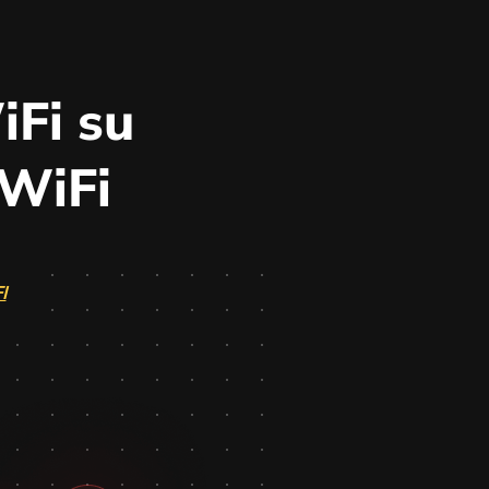
Fi su
 WiFi
I