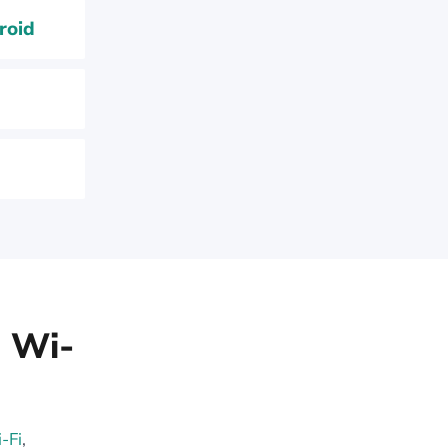
roid
i Wi-
-Fi
,