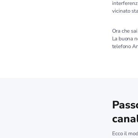
interferenz
vicinato st
Ora che sai
La buona no
telefono An
Pass
cana
Ecco il mod