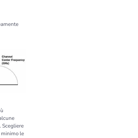
neamente
iù
 alcune
. Scegliere
l minimo le