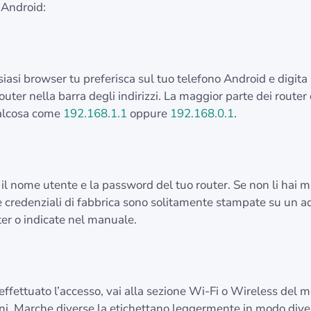
 Android:
iasi browser tu preferisca sul tuo telefono Android e digita l
router nella barra degli indirizzi. La maggior parte dei router
ualcosa come
192.168.1.1
oppure
192.168.0.1
.
il nome utente e la password del tuo router. Se non li hai m
e credenziali di fabbrica sono solitamente stampate su un a
uter o indicate nel manuale.
ffettuato l’accesso, vai alla sezione Wi-Fi o Wireless del 
ni. Marche diverse la etichettano leggermente in modo dive