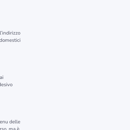
’indirizzo
 domestici
ai
desivo
menu delle
rso, ma è