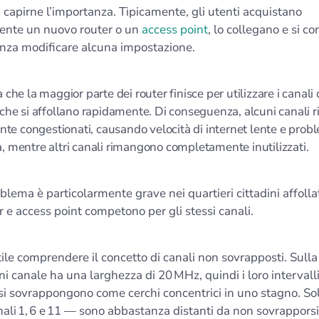
 capirne l’importanza. Tipicamente, gli utenti acquistano
nte un nuovo router o un
access point
, lo collegano e si c
enza modificare alcuna impostazione.
a che la maggior parte dei router finisce per utilizzare i canali 
, che si affollano rapidamente. Di conseguenza, alcuni canali r
e congestionati, causando velocità di internet lente e probl
à, mentre altri canali rimangono completamente inutilizzati.
lema è particolarmente grave nei quartieri cittadini affolla
r e access point competono per gli stessi canali.
utile comprendere il concetto di canali non sovrapposti. Sull
i canale ha una larghezza di 20 MHz, quindi i loro intervalli
i sovrappongono come cerchi concentrici in uno stagno. Sol
nali 1, 6 e 11 — sono abbastanza distanti da non sovrapporsi 