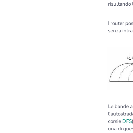
risultando l
I router p
senza intra
Le bande a
l'autostrad
corsie
DFS
una di ques