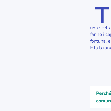
T
una scelta
fanno i ca
fortuna, 
E la buona
Perché
comun