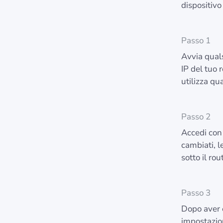
dispositivo
Passo 1
Avvia quals
IP del tuo 
utilizza q
Passo 2
Accedi con 
cambiati, l
sotto il ro
Passo 3
Dopo aver e
impostazio