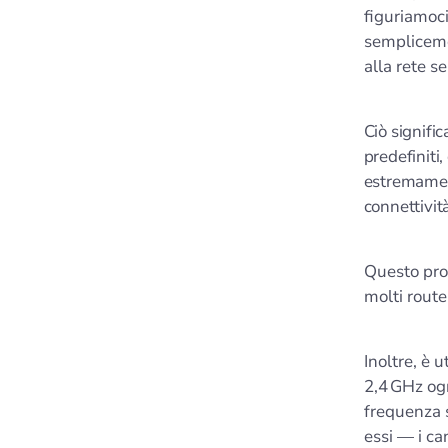
figuriamoci
sempliceme
alla rete s
Ciò signific
predefiniti
estremament
connettivit
Questo prob
molti route
Inoltre, è 
2,4 GHz ogn
frequenza s
essi — i ca