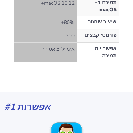
תמיכה ב-
macOS 10.12+
macOS
שיעור שחזור
80%+
פורמטי קבצים
200+
אפשרויות
אימייל, צ'אט חי
תמיכה
אפשרות #1