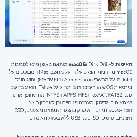
תאימות ל-macOS:
Disk Drill מותאם באופן מלא לסביבות
macOS מודרניות. הוא פועל הן על מחשבי Mac המבוססים על
Intel והן על מחשבי Apple Silicon (M1 עד M5), והוא תומך
בגרסאות macOS העדכניות ביותר, כולל Tahoe. הוא עובד עם
כונני APFS, HFS+, exFAT, FAT32 ו-NTFS, מה שהופך אותו
למתאים הן לדיסקי מערכת פנימיים והן לאחסון חיצוני
חוצה-פלטפורמות. הוא סרק בהצלחה נפחים מוצפנים, SSD
חיצוניים, כרטיסי SD וכונני USB ללא בעיות תאימות.