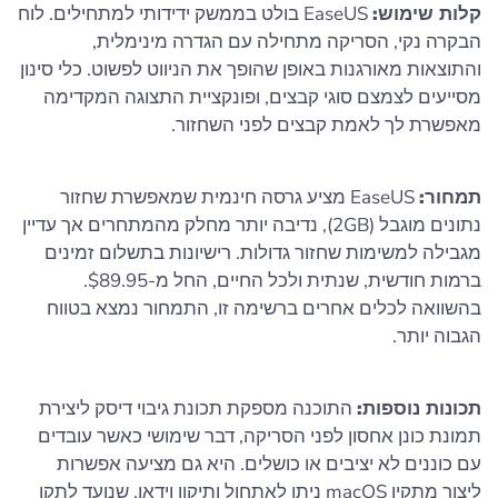
קלות שימוש:
EaseUS בולט בממשק ידידותי למתחילים. לוח
הבקרה נקי, הסריקה מתחילה עם הגדרה מינימלית,
והתוצאות מאורגנות באופן שהופך את הניווט לפשוט. כלי סינון
מסייעים לצמצם סוגי קבצים, ופונקציית התצוגה המקדימה
מאפשרת לך לאמת קבצים לפני השחזור.
תמחור:
EaseUS מציע גרסה חינמית שמאפשרת שחזור
נתונים מוגבל (2GB), נדיבה יותר מחלק מהמתחרים אך עדיין
מגבילה למשימות שחזור גדולות. רישיונות בתשלום זמינים
ברמות חודשית, שנתית ולכל החיים, החל מ-$89.95.
בהשוואה לכלים אחרים ברשימה זו, התמחור נמצא בטווח
הגבוה יותר.
תכונות נוספות:
התוכנה מספקת תכונת גיבוי דיסק ליצירת
תמונת כונן אחסון לפני הסריקה, דבר שימושי כאשר עובדים
עם כוננים לא יציבים או כושלים. היא גם מציעה אפשרות
ליצור מתקין macOS ניתן לאתחול ותיקון וידאו, שנועד לתקן