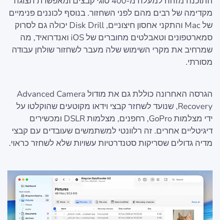
התוכנה מזהה למעלה מ-400 סוגי קבצים ומאפשרת תצוגה
מקדימה של רבים מהם לפני השחזור. בנוסף לכוננים פנימיים
של Mac והתקני אחסון חיצוניים, Disk Drill יכולה גם לסרוק
סמארטפונים וטאבלטים מחוברים של iOS ואנדרואיד, מה
שמרחיב את מקרי השימוש שלה מעבר לשחזור שולחן עבודה
מסורתי.
הגרסה האחרונה כוללת גם את מודול Advanced Camera
Recovery, שנועד לשחזר קבצי וידאו מקוטעים שהוקלטו על
ידי מצלמות GoPro, רחפנים, מצלמות DSLR ומכשירים
דיגיטליים אחרים. זה רלוונטי למשתמשים שעובדים עם קבצי
מדיה גדולים שסריקות סטנדרטיות עשויות שלא לשחזר כראוי.