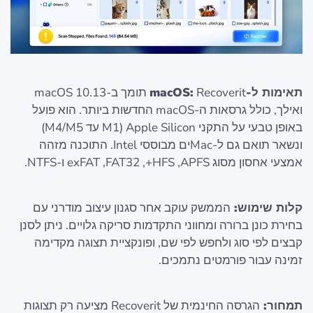
תאימות ל-macOS:
Recoverit תומך ב-macOS 10.13
ואילך, כולל גרסאות ה-macOS החדשות ביותר. הוא פועל
באופן טבעי על התקני Apple Silicon (M1 עד M4/M5)
ונשאר תואם גם ל-Macים מבוססי Intel. התוכנה מזהה
אמצעי אחסון מסוג APFS,‏ HFS+,‏ FAT32,‏ exFAT ו-NTFS.
קלות שימוש:
הממשק עוקב אחר סגנון עיצוב מודרני עם
בחירת כונן ברורה ומחווני התקדמות סריקה גלויים. ניתן לסנן
קבצים לפי סוג ולחפש לפי שם, ופונקציית תצוגה מקדימה
זמינה עבור פורמטים נתמכים.
תמחור:
הגרסה החינמית של Recoverit מציעה רק תצוגות