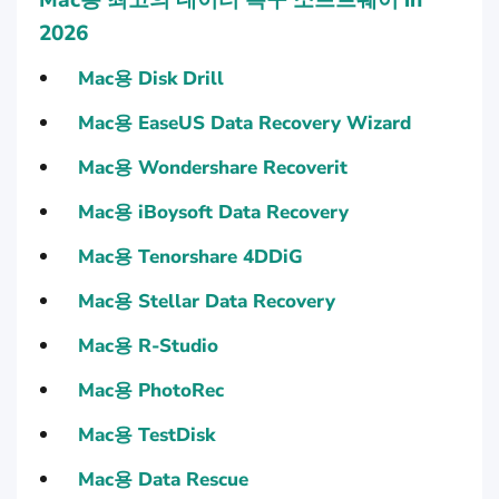
Mac용 최고의 데이터 복구 소프트웨어 in
2026
Mac용 Disk Drill
Mac용 EaseUS Data Recovery Wizard
Mac용 Wondershare Recoverit
Mac용 iBoysoft Data Recovery
Mac용 Tenorshare 4DDiG
Mac용 Stellar Data Recovery
Mac용 R-Studio
Mac용 PhotoRec
Mac용 TestDisk
Mac용 Data Rescue