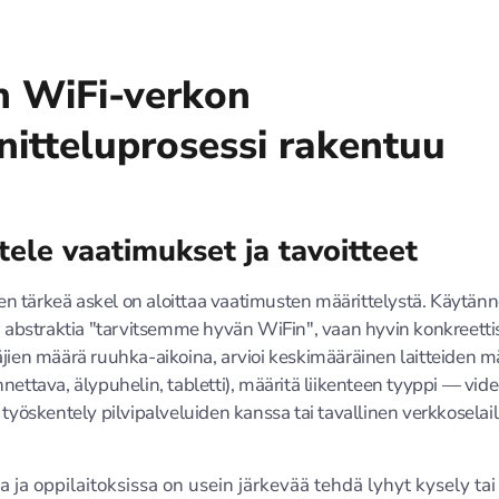
n WiFi-verkon
nitteluprosessi rakentuu
tele vaatimukset ja tavoitteet
 tärkeä askel on aloittaa vaatimusten määrittelystä. Käytän
ei abstraktia "tarvitsemme hyvän WiFin", vaan hyvin konkreettis
äjien määrä ruuhka-aikoina, arvioi keskimääräinen laitteiden m
nnettava, älypuhelin, tabletti), määritä liikenteen tyyppi — vid
 työskentely pilvipalveluiden kanssa tai tavallinen verkkoselail
a ja oppilaitoksissa on usein järkevää tehdä lyhyt kysely tai