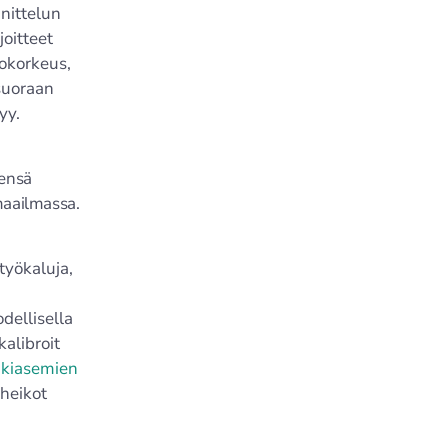
nittelun
joitteet
tokorkeus,
 suoraan
yy.
eensä
maailmassa.
työkaluja,
dellisella
kalibroit
ukiasemien
 heikot