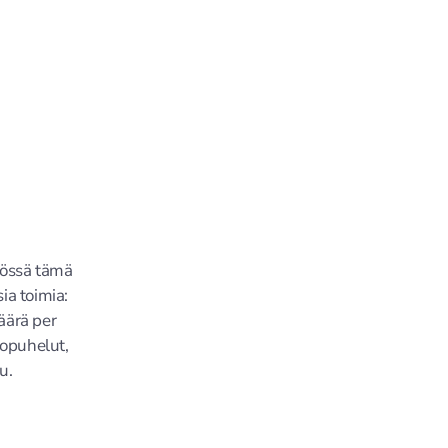
nössä tämä
ia toimia:
äärä per
eopuhelut,
u.