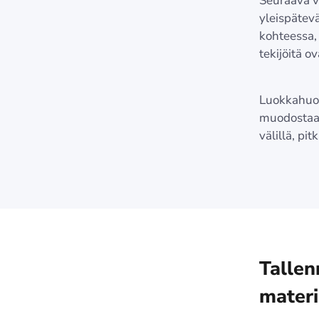
Seuraava va
yleispätevä
kohteessa, 
tekijöitä o
Luokkahuon
muodostaa 
välillä, pit
Tallen
materi