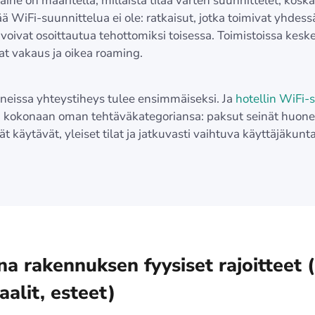
ihe on määritellä, millaista tilaa varten suunnittelet, koska
ä WiFi-suunnittelua ei ole: ratkaisut, jotka toimivat yhdess
voivat osoittautua tehottomiksi toisessa. Toimistoissa keske
vat vakaus ja oikea roaming.
eissa yhteystiheys tulee ensimmäiseksi. Ja
hotellin WiFi-
kokonaan oman tehtäväkategoriansa: paksut seinät huone
kät käytävät, yleiset tilat ja jatkuvasti vaihtuva käyttäjäkunta
na rakennuksen fyysiset rajoitteet (
aalit, esteet)