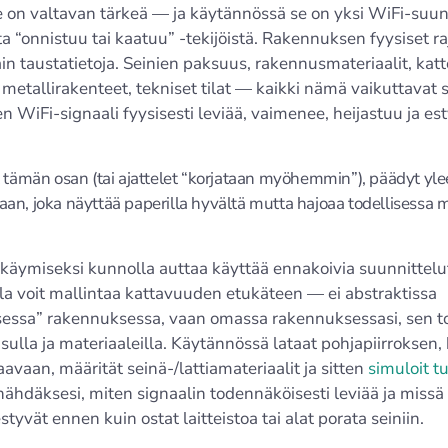
 on valtavan tärkeä — ja käytännössä se on yksi WiFi-suun
 “onnistuu tai kaatuu” -tekijöistä. Rakennuksen fyysiset ra
ain taustatietoja. Seinien paksuus, rakennusmateriaalit, kat
, metallirakenteet, tekniset tilat — kaikki nämä vaikuttavat
en WiFi-signaali fyysisesti leviää, vaimenee, heijastuu ja est
t tämän osan (tai ajattelet “korjataan myöhemmin”), päädyt yl
an, joka näyttää paperilla hyvältä mutta hajoaa todellisessa 
käymiseksi kunnolla auttaa käyttää ennakoivia suunnittelu
la voit mallintaa kattavuuden etukäteen — ei abstraktissa
isessa” rakennuksessa, vaan omassa rakennuksessasi, sen to
sulla ja materiaaleilla. Käytännössä lataat pohjapiirroksen, 
avaan, määrität seinä-/lattiamateriaalit ja sitten
simuloit t
ähdäksesi, miten signaalin todennäköisesti leviää ja missä
styvät ennen kuin ostat laitteistoa tai alat porata seiniin.