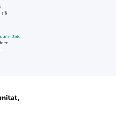
ä
isiä
suunnittelu
iden
.
mitat,