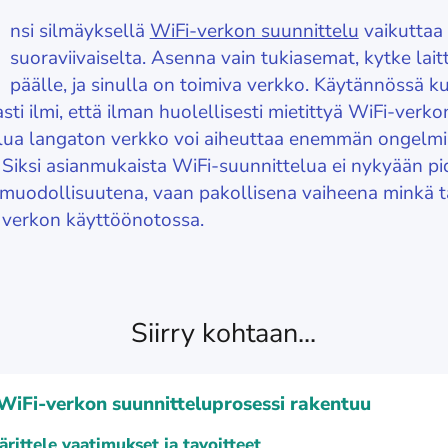
nsi silmäyksellä
WiFi-verkon suunnittelu
vaikuttaa
suoraviivaiselta. Asenna vain tukiasemat, kytke lait
päälle, ja sinulla on toimiva verkko. Käytännössä ku
ti ilmi, että ilman huolellisesti mietittyä WiFi-verko
lua langaton verkko voi aiheuttaa enemmän ongelmi
. Siksi asianmukaista WiFi-suunnittelua ei nykyään pi
muodollisuutena, vaan pakollisena vaiheena minkä 
verkon käyttöönotossa.
Siirry kohtaan...
WiFi-verkon suunnitteluprosessi rakentuu
rittele vaatimukset ja tavoitteet