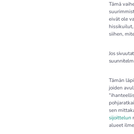
Tämä vaihe
suurimmista
eivät ole v
hissikuilut
siihen, mit
Jos sivuuta
suunnitelma
Tämän läpi
joiden avul
“ihanteell
pohjaratkai
sen mittaka
sijoittelun
n
alueet ilme