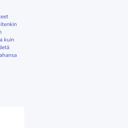
teet
itenkin
n
a kuin
detä
tahansa