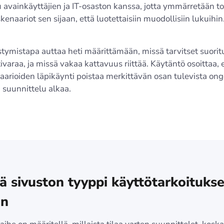
 avainkäyttäjien ja IT-osaston kanssa, jotta ymmärretään to
enaariot sen sijaan, että luotettaisiin muodollisiin lukuihin
tymistapa auttaa heti määrittämään, missä tarvitset suorit
ivaraa, ja missä vakaa kattavuus riittää. Käytäntö osoittaa, 
arioiden läpikäynti poistaa merkittävän osan tulevista ong
 suunnittelu alkaa.
ä sivuston tyyppi käyttötarkoituks
n