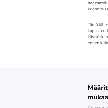
haastattelu
kuormitussk
Tämä lähes
kapasiteett
käyttöskena
ennen kuin
Määrit
mukaa