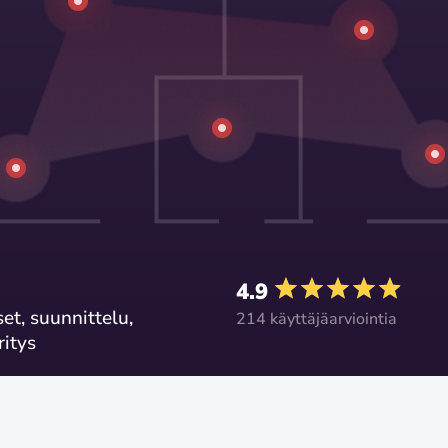
4.9
et, suunnittelu,
214 käyttäjäarviointia
ritys