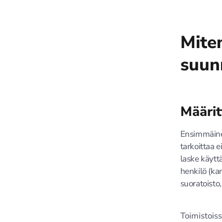
Mite
suun
Määrit
Ensimmäinen
tarkoittaa 
laske käytt
henkilö (ka
suoratoisto,
Toimistoiss