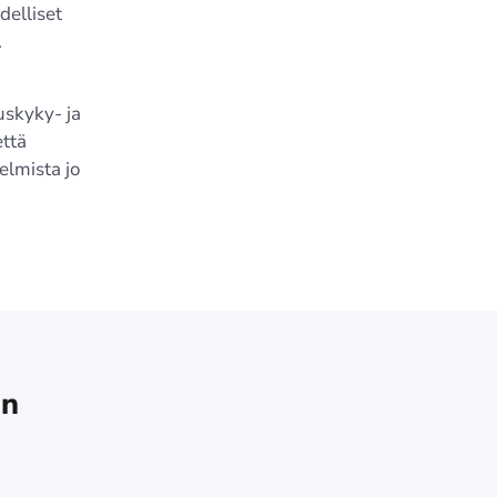
delliset
.
uskyky- ja
että
elmista jo
en