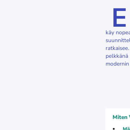
E
käy nopeas
suunnitte
ratkaisee
pelkkänä 
modernin 
Miten 
Mää