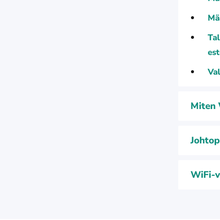
Mää
Tal
est
Val
Miten 
Johtop
WiFi-v