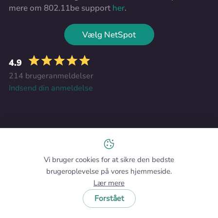
mere om 802.11be support
her
.
Vælg NetSpot
4.9
214 brugeranmeldelser
Indsend din anmeldelse
WiFi-netværksdesign
NetSpot
Vi bruger cookies for at sikre den bedste
DOWNLOAD
brugeroplevelse på vores hjemmeside.
Lær mere
NetSpot til Windows
Forstået
NetSpot til macOS