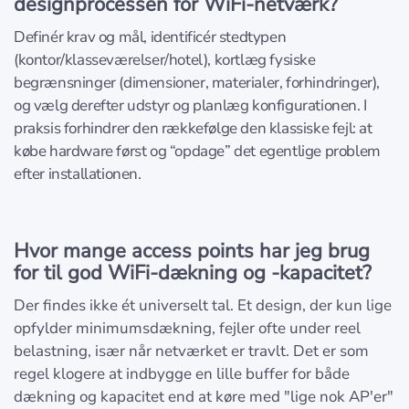
designprocessen for WiFi-netværk?
Definér krav og mål, identificér stedtypen
(kontor/klasseværelser/hotel), kortlæg fysiske
begrænsninger (dimensioner, materialer, forhindringer),
og vælg derefter udstyr og planlæg konfigurationen. I
praksis forhindrer den rækkefølge den klassiske fejl: at
købe hardware først og “opdage” det egentlige problem
efter installationen.
Hvor mange access points har jeg brug
for til god WiFi-dækning og -kapacitet?
Der findes ikke ét universelt tal. Et design, der kun lige
opfylder minimumsdækning, fejler ofte under reel
belastning, især når netværket er travlt. Det er som
regel klogere at indbygge en lille buffer for både
dækning og kapacitet end at køre med "lige nok AP'er"