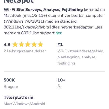
NetSpot
Wi-Fi Site Surveys, Analyse, Fejlfinding
kører på en
MacBook (macOS 11+) eller enhver bærbar computer
(Windows 7/8/10/11) med en standard
802.11be/ax/ac/n/g/a/b trådløs netværksadapter. Læs
mere om 802.11be support
her
.
4.9
#1
214 brugeranmeldelser
Wi-Fi-stedundersøgelser,
planlægning, analyse,
fejlfinding
500K
10+
Brugere
År
Tværplatform
Mac/Windows/Аndroid