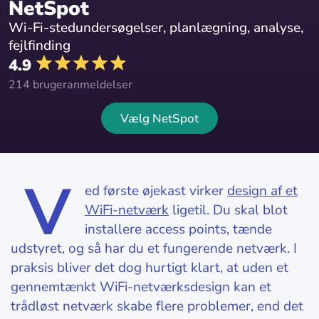
NetSpot
Wi-Fi-stedundersøgelser, planlægning, analyse,
fejlfinding
4.9
214 brugeranmeldelser
Vælg NetSpot
V
ed første øjekast virker
design af et
WiFi-netværk
ligetil. Du skal blot
installere access points, tænde
udstyret, og så har du et fungerende netværk. I
praksis bliver det dog hurtigt klart, at uden et
gennemtænkt WiFi-netværksdesign kan et
trådløst netværk skabe flere problemer, end det