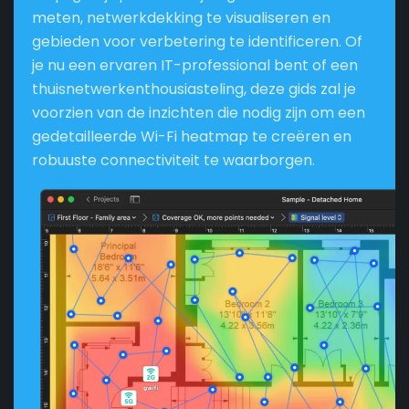
meten, netwerkdekking te visualiseren en
gebieden voor verbetering te identificeren. Of
je nu een ervaren IT-professional bent of een
thuisnetwerkenthousiasteling, deze gids zal je
voorzien van de inzichten die nodig zijn om een
gedetailleerde Wi-Fi heatmap te creëren en
robuuste connectiviteit te waarborgen.