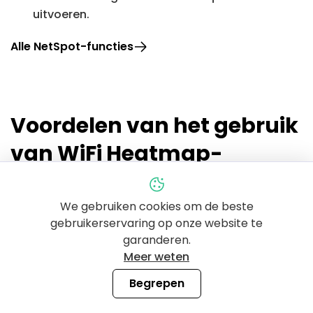
uitvoeren.
Alle NetSpot-functies
Voordelen van het gebruik
van WiFi Heatmap-
software​
We gebruiken cookies om de beste
gebruikerservaring op onze website te
Verbeterde Bedrijfsefficiëntie
garanderen.
Meer weten
Verbeter de connectiviteit in kantoren,
Begrepen
winkelcentra, hotels en andere drukbezochte
gebieden