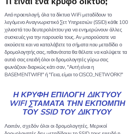
Τι είναι ένα κρυφό δίκτυο;
Από προεπιλογή, όλα τα δίκτυα WiFi μεταδίδουν το
λεγόμενο Αναγνωριστικό Σετ Υπηρεσιών (SSID) κάθε 100
χιλιοστά του δευτερολέπτου για να ενημερώνουν άλλες
συσκευές για την παρουσία τους. Αν μπορούσατε να
ακούσετε και να καταλάβετε τα σήματα που μεταδίδει ο
δρομολογητής σας, πιθανότατα θα θέλατε να καλύψετε τα
αυτιά σας επειδή όλοι οι δρομολογητές γύρω σας
φωνάζουν διαρκώς κάτι σαν, "Αυτή είναι η
BASEMENTWIFI!" ή "Γεια, είμαι το CISCO_NETWORK!"
Η ΚΡΥΦΉ ΕΠΙΛΟΓΉ ΔΙΚΤΎΟΥ
WIFI ΣΤΑΜΑΤΆ ΤΗΝ ΕΚΠΟΜΠΉ
ΤΟΥ SSID ΤΟΥ ΔΙΚΤΎΟΥ
Λοιπόν, σχεδόν όλοι οι δρομολογητές. Μερικοί
δρομολογητές δεν μεταδίδουν το SSID τους επειδή η