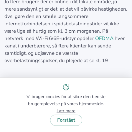
Jo flere brugere der er online i dit lokale område, jo
mere sandsynligt er det, at det vil påvirke hastigheden,
dvs. gøre den en smule langsommere.
Internetforbindelsen i spidsbelastningstider vil ikke
være lige så hurtig som kl. 3 om morgenen. På
netværk med Wi‑Fi 6/6E-udstyr opdeler
OFDMA
hver
kanal i underbærere, så flere klienter kan sende
samtidigt, og udjævne de værste
overbelastningsspidser, du plejede at se kl. 19
5. Det udstyr, du bruger
Vi bruger cookies for at sikre den bedste
Kvaliteten af opsætningen for dit hjemmenetværk og
brugeroplevelse på vores hjemmeside.
typerne af enheder, der bruges, er vigtige faktorer for
Lær mere
trådløse hastighedstests. En gammel computer kan
Forstået
give andre resultater end en nyere. Hvis enheden
testes via WiFi i stedet for en direkte forbindelse til