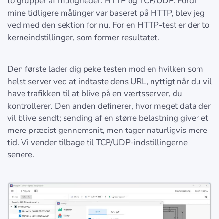
to grupper af muligheder: HTTP og TCP/UDP. Fordi
mine tidligere målinger var baseret på HTTP, blev jeg
ved med den sektion for nu. For en HTTP-test er der to
kerneindstillinger, som former resultatet.
Den første lader dig peke testen mod en hvilken som
helst server ved at indtaste dens URL, nyttigt når du vil
have trafikken til at blive på en værtsserver, du
kontrollerer. Den anden definerer, hvor meget data der
vil blive sendt; sending af en større belastning giver et
mere præcist gennemsnit, men tager naturligvis mere
tid. Vi vender tilbage til TCP/UDP-indstillingerne
senere.