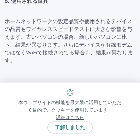
5. 使用される道具
ホームネットワークの設定品質や使用されるデバイス
の品質もワイヤレススピードテストに大きな影響を与
えます。古いパソコンの場合、新しいパソコンに比
べ、結果が異なります。さらにデバイスが有線モデム
ではなくWiFiで接続されてる場合も、結果が異なりま
す。
ワイヤレススピードのトラブル
本ウェブサイトの機能を最大限に活用していただ
シューティング
く目的で、クッキーを使用しています。
詳細はこちら
調査が完了すると、アップロード速度、ダウンロード
了解しました
速度、ワイヤレス送信速度に関する調査エリアのヒー