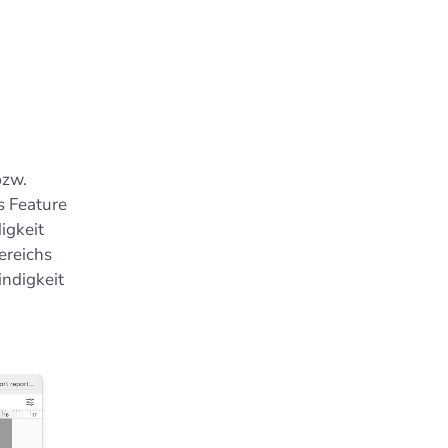
bzw.
 Feature
igkeit
ereichs
ndigkeit