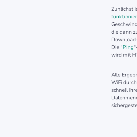
Zunächst i
funktionie
Geschwindi
die dann z
Download- 
Die "
Ping
"
wird mit H
Alle Ergeb
WiFi durch
schnell Ih
Datenmenge
sichergeste