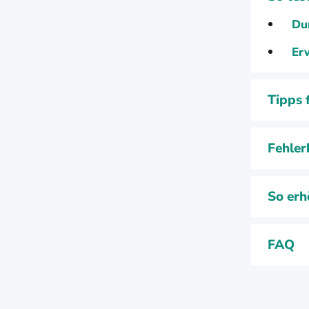
Du
Erw
Tipps 
Fehler
So erh
FAQ