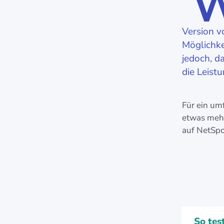
Version v
Möglichke
jedoch, d
die Leist
Für ein um
etwas mehr
auf NetSpo
So tes