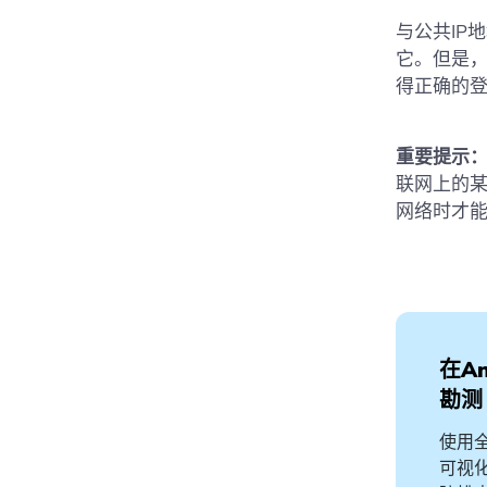
与公共IP地
它。但是，
得正确的
重要提示
联网上的
网络时才
在An
勘测
使用
可视化