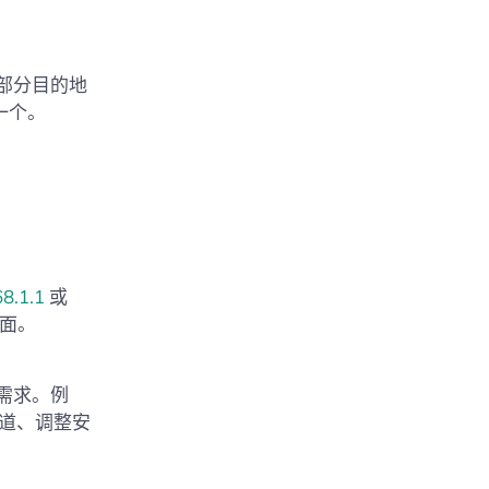
部分目的地
一个。
8.1.1
或
界面。
需求。例
信道、调整安