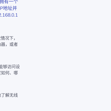
拥有一个
P地址并
68.0.1
数情况下，
由器，或者
能够访问设
度如何、哪
地了解无线