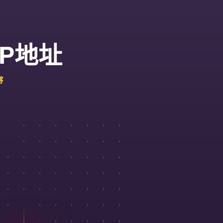
IP地址
路