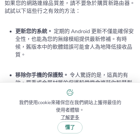
如果您的網路連線品質差，請不要急於購買新路由器。
試試以下這些行之有效的方法：
更新您的系統。
定期的 Android 更新不僅能確保安
全性，也能為您的無線模組提供最新修補。有時
候，舊版本中的軟體錯誤可能會人為地降低接收品
質。
移除你手機的保護殼。
令人驚訝的是，這真的有
效。厚重或金屬材質的保護殼常常會遮蔽你智慧型
手機的天線。如果你的訊號突然下降，試著拿掉保
護殼，然後再檢查一次連線。
我們使用cookie來確保您在我們網站上獲得最佳的
使用者體驗。
了解更多
更新路由器的韌體：
如果你的路由器有行動應用程
式，你只需輕觸一下就能檢查更新。新的韌體通常
懂了
能修復訊號分配問題。