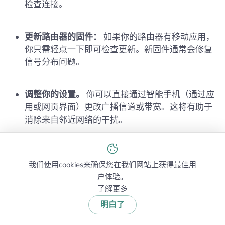
检查连接。
更新路由器的固件：
如果你的路由器有移动应用，
你只需轻点一下即可检查更新。新固件通常会修复
信号分布问题。
调整你的设置。
你可以直接通过智能手机（通过应
用或网页界面）更改广播信道或带宽。这将有助于
消除来自邻近网络的干扰。
为你的路由器找到理想的位置。
墙壁、家具和电器
是 Wi‑Fi 的主要敌人。路由器的物理摆放位置对覆
我们使用cookies来确保您在我们网站上获得最佳用
户体验。
盖范围至关重要。
了解更多
明白了
最后两个步骤（设置和位置搜索）最容易通过
Android