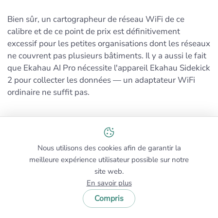
Bien sûr, un cartographeur de réseau WiFi de ce
calibre et de ce point de prix est définitivement
excessif pour les petites organisations dont les réseaux
ne couvrent pas plusieurs bâtiments. Il y a aussi le fait
que Ekahau AI Pro nécessite l'appareil Ekahau Sidekick
2 pour collecter les données — un adaptateur WiFi
ordinaire ne suffit pas.
Pour ou Contre
Nous utilisons des cookies afin de garantir la
Conceptions de réseaux sans fil prédictifs assistés
meilleure expérience utilisateur possible sur notre
par IA
site web.
En savoir plus
Prend en charge toutes les normes Wi-Fi
Compris
Peut gérer plusieurs bâtiments et des milliers de