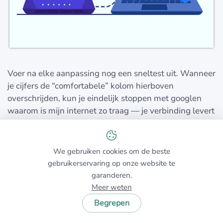
Voer na elke aanpassing nog een sneltest uit. Wanneer
je cijfers de “comfortabele” kolom hierboven
overschrijden, kun je eindelijk stoppen met googlen
waarom is mijn internet zo traag — je verbinding levert
de snelheid waarvoor je betaalt.
We gebruiken cookies om de beste
8. Problemen aan de ISP-kant
gebruikerservaring op onze website te
garanderen.
Uiteindelijk hangt je internetsnelheid net zo veel af van
Meer weten
je internetprovider als van jou. Er is niets dat je kunt
Begrepen
doen aan een probleem met de netwerkconfiguratie
van je ISP, behalve klagen.