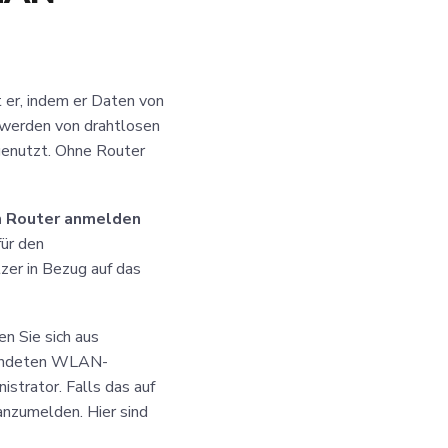
t er, indem er Daten von
 werden von drahtlosen
genutzt. Ohne Router
m Router anmelden
für den
tzer in Bezug auf das
n Sie sich aus
rwendeten WLAN-
strator. Falls das auf
r anzumelden. Hier sind