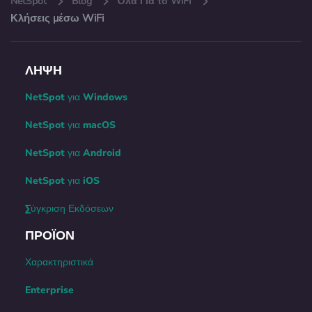
NetSpot
Blog
Όλα Για το WiFI
Κλήσεις μέσω WiFi
ΛΉΨΗ
NetSpot για Windows
NetSpot για macOS
NetSpot για Android
NetSpot για iOS
Σύγκριση Εκδόσεων
ΠΡΟΪΌΝ
Χαρακτηριστικά
Enterprise