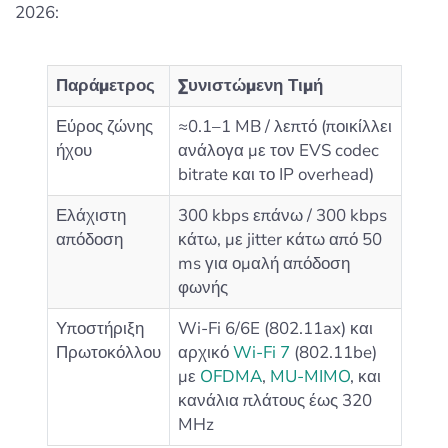
2026:
Παράμετρος
Συνιστώμενη Τιμή
Εύρος ζώνης
≈0.1–1 MB / λεπτό (ποικίλλει
ήχου
ανάλογα με τον EVS codec
bitrate και το IP overhead)
Ελάχιστη
300 kbps επάνω / 300 kbps
απόδοση
κάτω, με jitter κάτω από 50
ms για ομαλή απόδοση
φωνής
Υποστήριξη
Wi-Fi 6/6E (802.11ax) και
Πρωτοκόλλου
αρχικό
Wi-Fi 7
(802.11be)
με
OFDMA
,
MU-MIMO
, και
κανάλια πλάτους έως 320
MHz