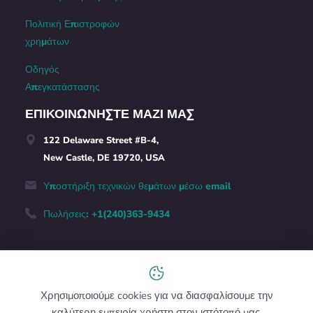
Πολιτική Επιστροφών
χρημάτων
Οδηγός
Απεγκατάστασης
ΕΠΙΚΟΙΝΩΝΉΣΤΕ ΜΑΖΊ ΜΑΣ
122 Delaware Street #B-4,
New Castle, DE 19720, USA
Υποστήριξη τεχνικών θεμάτων μέσω email
Πωλήσεις: +1(240)363-9434
Ελληνικά
Χρησιμοποιούμε cookies για να διασφαλίσουμε την
καλύτερη εμπειρία χρήστη στον ιστότοπό μας.