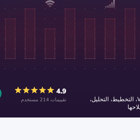
4.9
مسوحات مواقع الWiFi، التخطيط، التحليل،
تقييمات 214 مستخدم
احها