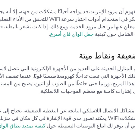
فهوم أن مزود الإنترنت قد يواجه أحيانًا مشكلات من جهته، إلا أنه ي
على الفور. فكر في استخدام أدوات اختبار سرعة WiFi للتحقق م
علن عنها من قبل مزود الخدمة. ومع ذلك، إذا كنت تشعر بالبطء، ف
نا الشامل حول كيفية
جعل الواي فاي أسرع
.
عيفة ونقاط ميتة
لمنازل الحديثة على العديد من الأجهزة الإلكترونية التي تتصل لاسلك
لك الأجهزة التي تبعث تداخلًا كهرومغناطيسيًا قويًا. عندما تضيف الأ
ذا المزيج، وربما حتى حائطًا من الطوب أو اثنين، يصبح من المستحي
إشارات كاملة مع معظم الموجهات اللاسلكية.
شاكل الاتصال اللاسلكي الناتجة عن التغطية الضعيفة، تحتاج إلى 
استكشاف مشكلات WiFi يمكنه تصور مدى قوة الإشارة في كل مكان في 
غي أن توفر لك اتباع التوصيات البسيطة حول
كيفية تمديد نطاق الوا