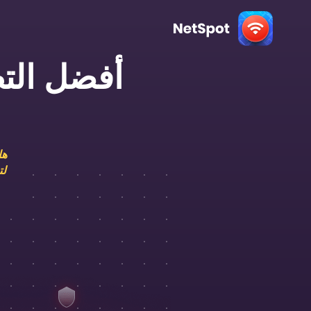
هل
لتشخ