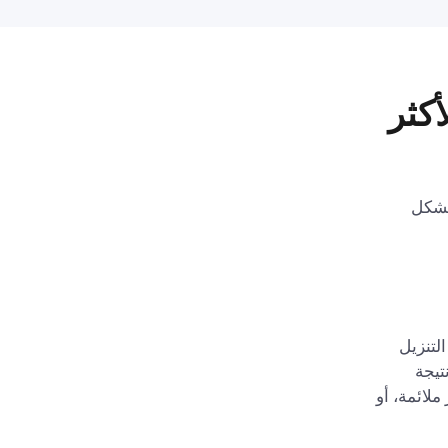
الاتصال بشبكة WiFi الأكثر
بشكل
لتنزيل
تيجة
 البرامج الثابتة القديمة للموجه، أو اختيار قناة WiFi غير ملائمة، أو