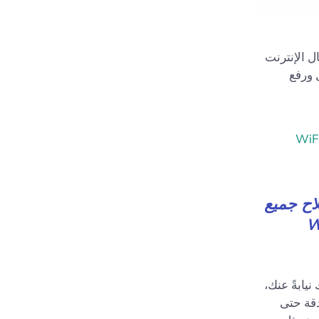
 الإنترنت
 ورفع
اح جميع
 WIFI
طاء Wi-Fi بإصلاح مشاكلك نيابةً عنك،
دقة حتى