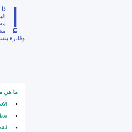
إ
الب
وقادرة بنفس
ما هي مشاكل 
الات
تغطي
انقط