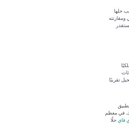
جب حلها
ن الأداء الفعلي ومقارنته
ستقدر
يًا
ثاث
ل تقريبًا
تطبيق
منزلك. في معظم
ي فاي
حلًا