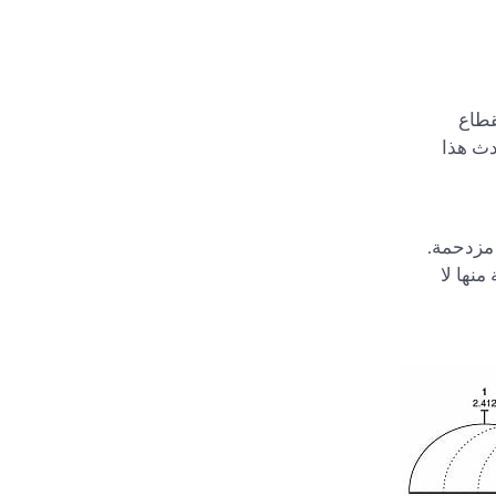
قطاع
جب أن يحدث هذا
 الأسباب الشائعة جدًا لانقطاعات الاتصال العشوائية هو استخدام قناة WiFi مزدحمة.
كية بالعمل على 11 قناة، ثلاثة منها لا