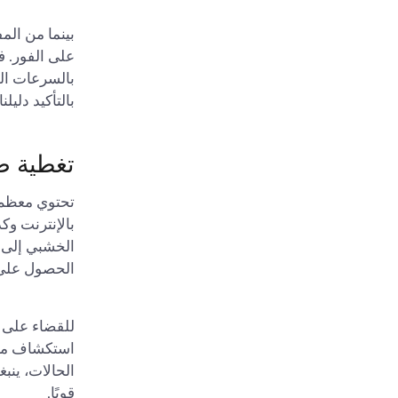
بينما من الم
بالسرعات الم
بالتأكيد دليل
تغطية ض
تحتوي معظم ا
بالإنترنت وكذ
الخشبي إلى ه
الحصول على 
للقضاء على م
الحالات، ينب
قويًا.