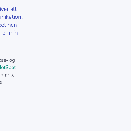
iver alt
nikation.
rket hen —
r er min
ose- og
etSpot
 pris,
e