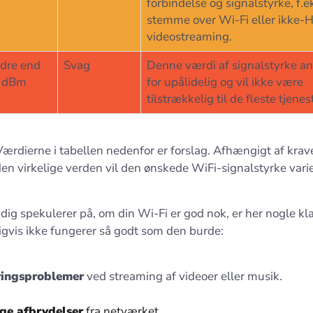
forbindelse og signalstyrke, f.e
stemme over Wi-Fi eller ikke-
videostreaming.
dre end
Svag
Denne værdi af signalstyrke a
 dBm
for upålidelig og vil ikke være
tilstrækkelig til de fleste tjenes
ærdierne i tabellen nedenfor er forslag. Afhængigt af krave
en virkelige verden vil den ønskede WiFi-signalstyrke varie
dig spekulerer på, om din Wi-Fi er god nok, er her nogle kl
igvis ikke fungerer så godt som den burde:
ringsproblemer
ved streaming af videoer eller musik.
ge afbrydelser
fra netværket.