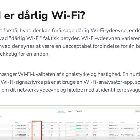
 er dårlig Wi-Fi?
t forstå, hvad der kan forårsage dårlig Wi-Fi-ydeevne, er det
vad "dårlig Wi-Fi" faktisk betyder. Wi-Fi-ydeevnen varierer
vad der synes at være en uacceptabel forbindelse for én b
ækkelig for en anden.
hænger Wi-Fi-kvaliteten af signalstyrke og hastighed. En hurt
 Wi-Fi-signalstyrke på er at bruge en Wi-Fi-analysator-app, s
a om dit netværks ydeevne og hjælpe med at identificere svage