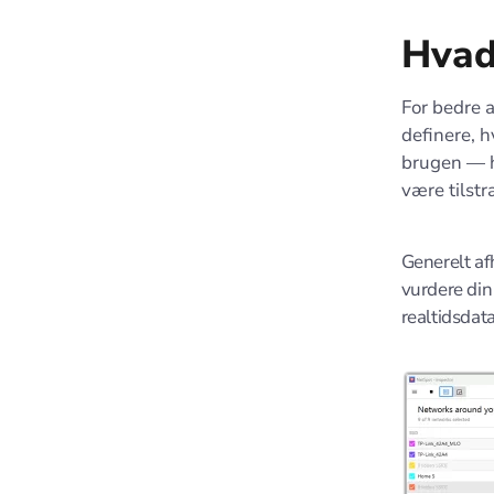
Hvad
For bedre a
definere, h
brugen — h
være tilstr
Generelt af
vurdere din
realtidsdat