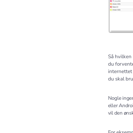
Så hvilken
du forvente
internettet
du skal br
Nogle ingen
eller Andro
vil den øns
For eksem