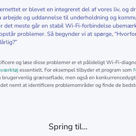
ernettet er blevet en integreret del af vores liv, og dr
a arbejde og uddannelse til underholdning og kommu
r det meste går en stabil Wi-Fi-forbindelse ubemæ
r opstår problemer. Så begynder vi at spørge, “Hvorfo
årlig?”
tificere og løse disse problemer er et pålideligt Wi-Fi-diagn
sværktøj
essentielt. For eksempel tilbyder et program som
N
n brugervenlig grænseflade, men også en konkurrencedygtig
r det nemt at identificere problemområder og finde de bedst
Spring til...