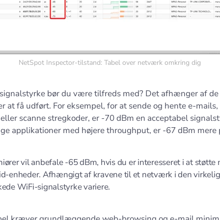
NetSpot Inspector-tilstand: Tabel over netværk omkring dig
 signalstyrke bør du være tilfreds med? Det afhænger af de
r at få udført. For eksempel, for at sende og hente e-mails
 eller scanne stregkoder, er -70 dBm en acceptabel signalst
uge applikationer med højere throughput, er -67 dBm mere
iører vil anbefale -65 dBm, hvis du er interesseret i at støtte
id-enheder. Afhængigt af kravene til et netværk i den virkeli
kede WiFi-signalstyrke variere.
pel kræver grundlæggende web-browsing og e-mail minim