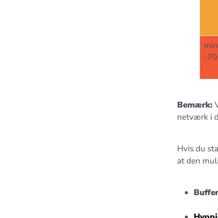
min
-70
Bemærk:
V
netværk i d
Hvis du sta
at den mul
Buffe
Hyppi