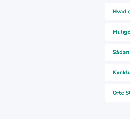
Hvad e
Mulige
Sådan 
Konklu
Ofte S