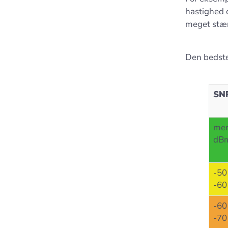
hastighed 
meget stær
Den bedste
SN
mer
dB
-50
-60
-60
-70