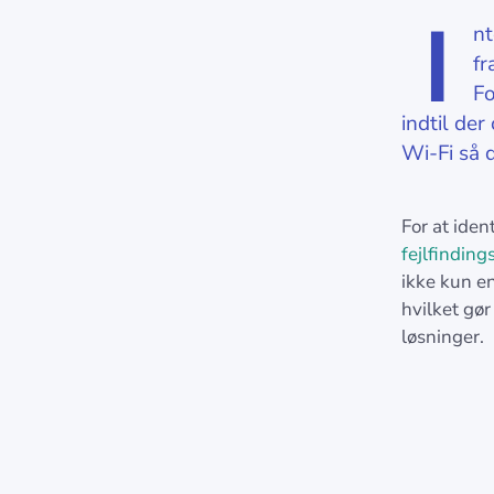
I
nt
fr
Fo
indtil de
Wi-Fi så d
For at iden
fejlfinding
ikke kun e
hvilket gø
løsninger.