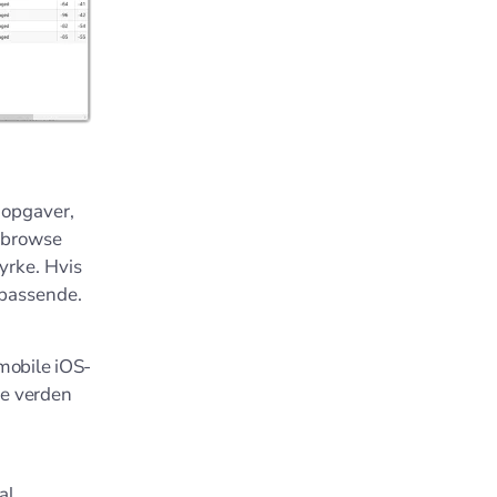
 opgaver,
, browse
yrke. Hvis
 passende.
 mobile iOS-
ge verden
al