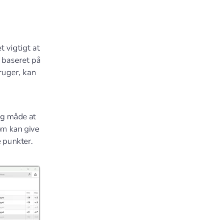
 vigtigt at
 baseret på
ruger, kan
ig måde at
om kan give
 punkter.