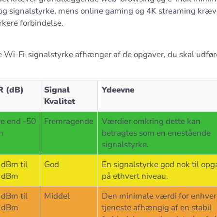
og signalstyrke, mens online gaming og 4K streaming kræv
kere forbindelse.
 Wi-Fi-signalstyrke afhænger af de opgaver, du skal udfør
R (dB)
Signal
Ydeevne
Kvalitet
e end -50
Fremragende
Værdier omkring dette kan
m
betragtes som en enestående
signalstyrke.
 dBm til
God
En signalstyrke god nok til opg
 dBm
på ethvert niveau.
 dBm til
Middel
Den minimale værdi for enhver
 dBm
tjeneste afhængig af en stabil