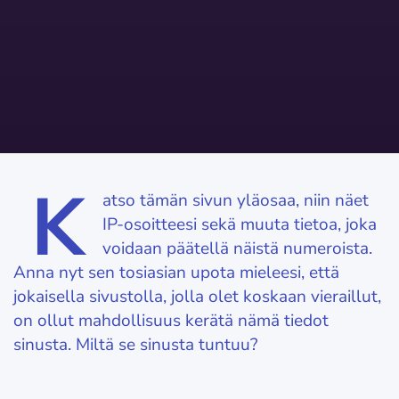
K
atso tämän sivun yläosaa, niin näet
IP-osoitteesi sekä muuta tietoa, joka
voidaan päätellä näistä numeroista.
Anna nyt sen tosiasian upota mieleesi, että
jokaisella sivustolla, jolla olet koskaan vieraillut,
on ollut mahdollisuus kerätä nämä tiedot
sinusta. Miltä se sinusta tuntuu?