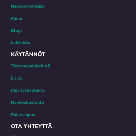
NetSpot-yhteisö
Paina
Blogi
Laitteisto
KÄYTÄNNÖT
Tietosuojakäytäntö
EULA
Päivityskäytäntö
Hyvityskäytäntö
Poisto-opas
OTA YHTEYTTÄ