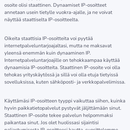
osoite olisi staattinen. Dynaamiset IP-osoitteet
annetaan usein tietylle vuokra-ajalle, ja ne voivat
näyttää staattiselta IP-osoitteelta.
Oikeita staattisia IP-osoitteita voi pyytää
internetpalveluntarjoajaltasi, mutta ne maksavat
yleensä enemmän kuin dynaaminen IP.
Internetpalveluntarjoajille on tehokkaampaa käyttää
dynaamisia IP-osoitteita. Staattinen IP-osoite voi olla
tehokas yrityskäytössä ja sillä voi olla etuja tietyissä
sovelluksissa, kuten sähköposti- ja verkkopalvelimissa.
Käyttämäsi IP-osoitteen tyyppi vaikuttaa siihen, kuinka
hyvin paikkatietopalvelut pystyvät jäljittämään sinut.
Staattinen IP-osoite tekee palvelun helpommaksi
paikantaa sinut. Jos olet huolissasi sijaintisi
paljastumisesta IP-osoitteesi kautta, suosittelemme