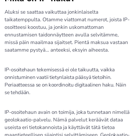
Aluksi se saattaa vaikuttaa jonkinlaiselta
taikatemppulta. Otamme viattomat numerot, joista IP-
osoitteesi koostuu, ja jonkin uskomattoman
ennustamisen taidonnäytteen avulla selvitämme,
missä päin maailmaa sijaitset. Pientä maksua vastaan
saatamme pystyä… anteeksi, eksyin aiheesta.
IP-osoitehaun tekemisessä ei ole taikuutta, vaikka
onnistuminen vaatii tietynlaista pääsyä tietoihin.
Periaatteessa se on koordinoitu digitaalinen haku. Näin
se tehdään.
IP-osoitehaun avain on toimija, joka tunnetaan nimellä
geolokaatio-palvelu. Nämä palvelut keräävät dataa
useista eri tietokannoista ja käyttävät tätä tietoa
maantieteellisen sijaintisi selvittämiseen. Geolokaatio-