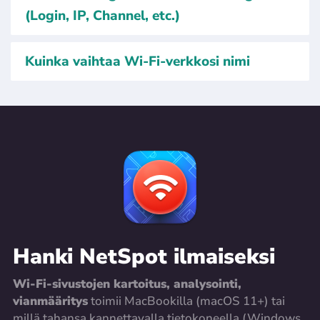
(Login, IP, Channel, etc.)
Kuinka vaihtaa Wi-Fi-verkkosi nimi
Hanki NetSpot ilmaiseksi
Wi-Fi-sivustojen kartoitus, analysointi,
vianmääritys
toimii MacBookilla (macOS 11+) tai
millä tahansa kannettavalla tietokoneella (Windows