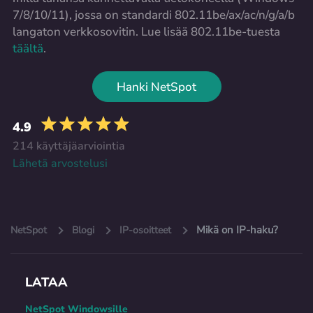
7/8/10/11), jossa on standardi 802.11be/ax/ac/n/g/a/b
langaton verkkosovitin. Lue lisää 802.11be-tuesta
täältä
.
Hanki NetSpot
4.9
214 käyttäjäarviointia
Lähetä arvostelusi
Mikä on IP-haku?
NetSpot
Blogi
IP-osoitteet
LATAA
NetSpot Windowsille