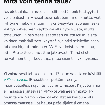
Mitä voin tehdä tälle?
Jos olet lainkaan huolissasi siitä, että henkilöllisyytesi
voisi paljastua IP-osoitteesi hakutoiminnon kautta, voit
ryhtyä ennakoiviin toimiin yksityisyytesi suojaamiseksi.
Välityspalvelimen käyttö voi olla hyödyllistä, mutta
todellinen IP-osoitteesi saatetaan kirjata lokiin ja sitä
voidaan mahdollisesti käyttää sijaintisi selvittämiseen.
Jatkuva kirjautuminen eri WiFi-verkoista varmistaa,
että IP-osoitteesi muuttuu jatkuvasti. Tämä ei ole
turvallinen tai järkevä tapa pitää sijaintisi yksityisenä.
Ylivoimaisesti tehokkain suoja IP-haun varalta on käyttää
VPN-palvelua
IP-osoitteesi peittämiseen ja
maantieteellisen sijaintisi väärentämiseen. Kirjautuminen
eri maassa sijaitsevaan VPN-palvelimeen mitätöi IP-
haun tehon. Samoin käy, jos yhdistät eri kaupungista
omassa maassasi. Jos haluat pitää sijaintisi omana