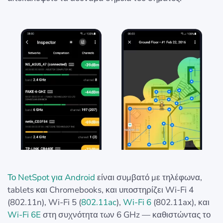
Το NetSpot για Android
είναι συμβατό με τηλέφωνα,
tablets και Chromebooks, και υποστηρίζει Wi-Fi 4
(802.11n), Wi-Fi 5 (
802.11ac
),
Wi-Fi 6
(802.11ax), και
Wi-Fi 6E
στη συχνότητα των 6 GHz — καθιστώντας το