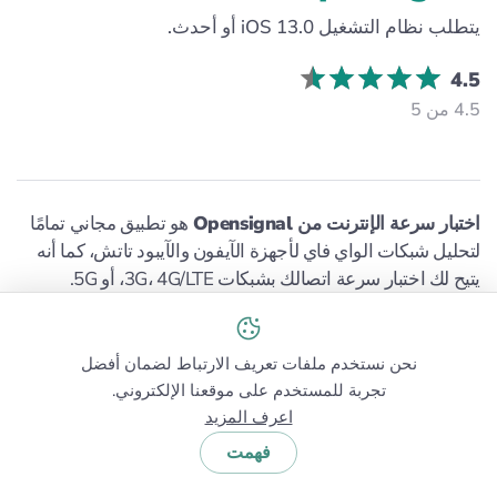
يتطلب نظام التشغيل iOS 13.0 أو أحدث.
4.5
4.5 من 5
اختبار سرعة الإنترنت من Opensignal
هو تطبيق مجاني تمامًا
لتحليل شبكات الواي فاي لأجهزة الآيفون والآيبود تاتش، كما أنه
يتيح لك اختبار سرعة اتصالك بشبكات 3G، 4G/LTE، أو 5G.
يستغرق الاختبار باستخدام هذا التطبيق 20 ثانية فقط (10 ثوانٍ
لاختبار التنزيل و10 ثوانٍ لاختبار الرفع)، ويتم حفظ نتائج الاختبار
تلقائيًا بحيث يمكن تحويلها إلى إحصاءات شبكة مفيدة تحتوي على
نحن نستخدم ملفات تعريف الارتباط لضمان أفضل
معدلات السرعة الوسطى للتنزيل، والرفع، والاستجابة.
تجربة للمستخدم على موقعنا الإلكتروني.
اعرف المزيد
فهمت