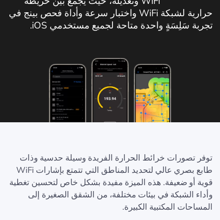
WiFi وتعديله، حيث يجمع بين خريطة
حرارية لشبكة WiFi واختبار سرعة وأداة فحص بينج في
تجربة سَلِسَةٍ واحدة متاحة لجميع مستخدمي iOS.
توفر تصورات خرائط الحرارة الفريدة وسيلة حدسية وذات
طابع بصري عالي لتحديد المناطق التي تتمتع بإشارات WiFi
قوية أو ضعيفة. هذه الميزة مفيدة بشكل خاص لتحسين تغطية
وأداء الشبكة في بيئات مختلفة، من الشقق الصغيرة إلى
المساحات المكتبية الكبيرة.