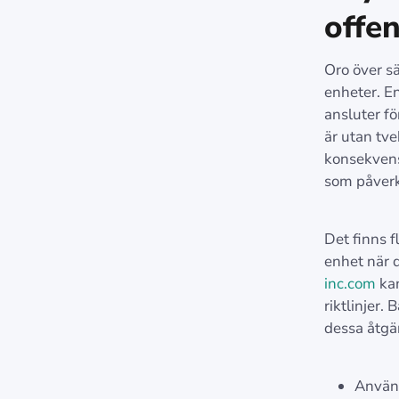
offen
Oro över s
enheter. E
ansluter fö
är utan tve
konsekvense
som påverka
Det finns f
enhet när d
inc.com
kan
riktlinjer.
dessa åtgä
Använd