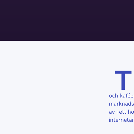
T
och kaféer
marknadsf
av i ett 
internetan