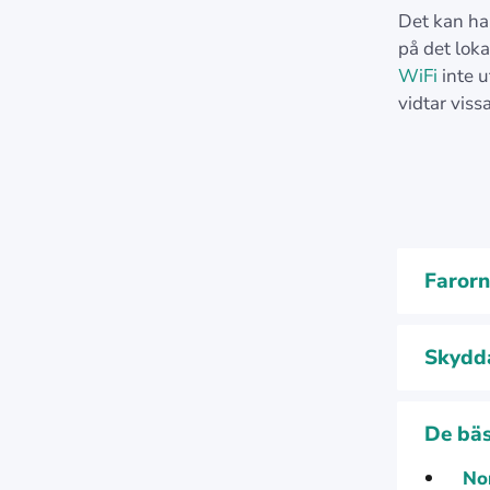
Det kan ha 
på det lok
WiFi
inte u
vidtar viss
Farorn
Skydda
De bäs
No