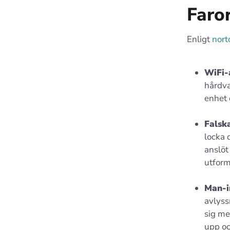
Faro
Enligt
nort
WiFi-
hårdva
enhet 
Falsk
locka 
anslöt 
utforma
Man-i
avlyss
sig me
upp oc