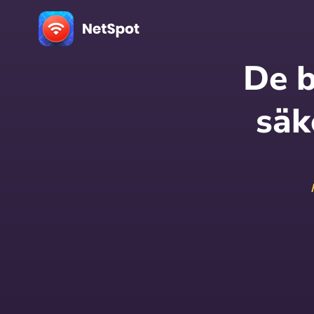
De b
säk