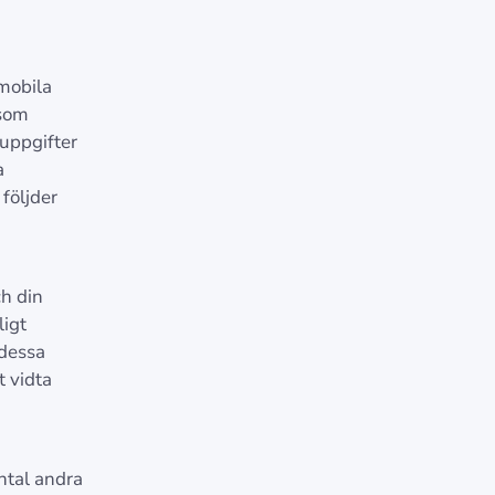
 mobila
 som
nuppgifter
a
följder
ch din
ligt
 dessa
t vidta
ntal andra