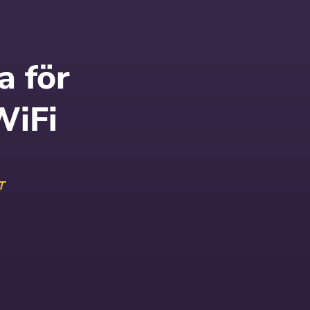
a för
WiFi
T