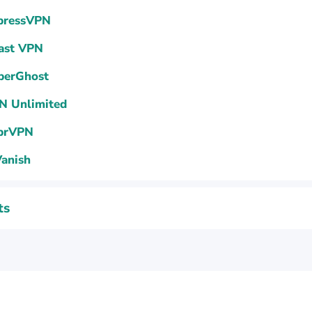
pressVPN
ast VPN
berGhost
N Unlimited
prVPN
Vanish
ts