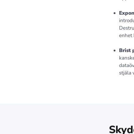
Expon
introd
Destru
enhet
Brist
kanske
dataöv
stjäla
Skyd