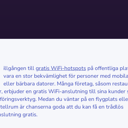
illgången till
gratis WiFi-hotspots
på offentliga pla
vara en stor bekvämlighet för personer med mobil
eller bärbara datorer. Många företag, såsom resta
, erbjuder en gratis WiFi-anslutning till sina kunder
öringsverktyg. Medan du väntar på en flygplats elle
hotellrum är chanserna goda att du kan få en trådlös
slutning gratis.