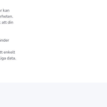
r kan
erheten.
 att din
änder
tt enkelt
iga data.