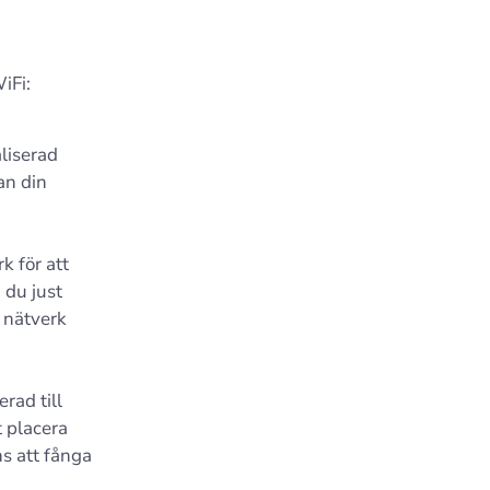
iFi:
liserad
an din
k för att
 du just
t nätverk
rad till
t placera
s att fånga