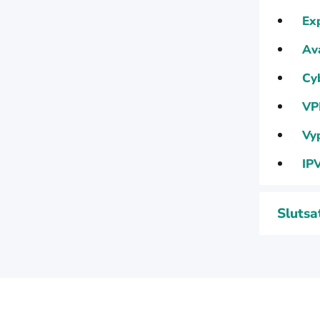
Ex
Av
Cy
VP
Vy
IP
Slutsa