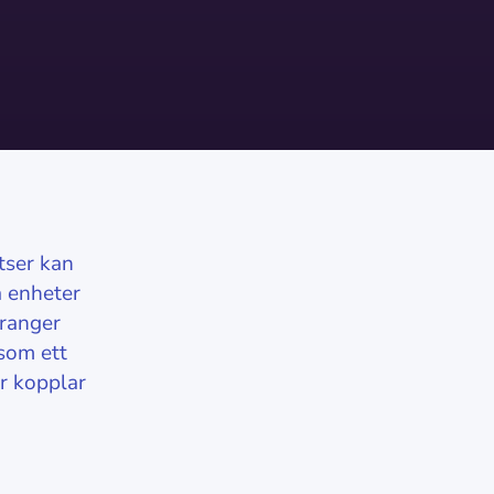
tser kan
a enheter
uranger
 som ett
r kopplar