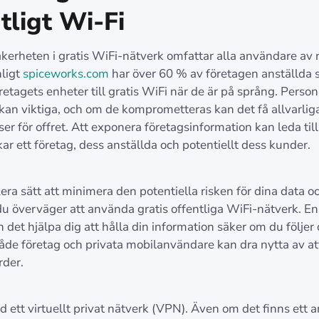
tligt Wi‑Fi
äkerheten i gratis WiFi-nätverk omfattar alla användare av
nligt
spiceworks.com
har över 60 % av företagen anställda
retagets enheter till gratis WiFi när de är på språng. Perso
kan viktiga, och om de komprometteras kan det få allvarlig
r för offret. Att exponera företagsinformation kan leda till 
r ett företag, dess anställda och potentiellt dess kunder.
lera sätt att minimera den potentiella risken för dina data o
u överväger att använda gratis offentliga WiFi-nätverk. En
 det hjälpa dig att hålla din information säker om du följer
 Både företag och privata mobilanvändare kan dra nytta av at
rder.
 ett virtuellt privat nätverk (VPN). Även om det finns ett a