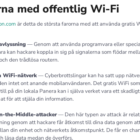
rna med offentlig Wi‑Fi
on.com
är detta de största farorna med att använda gratis W
avlyssning
— Genom att använda programvara eller specia
ra kan hackare koppla in sig på signalerna som flödar mell
och den trådlösa routern.
a WiFi-nätverk
— Cyberbrottslingar kan ha satt upp nätver
den intet ont anande mobilanvändaren. Det gratis WiFi som
till på din lokala Panera kan i själva verket vara ett skadlig
t för att stjäla din information.
n-the-Middle-attacker
— Den här typen av attack är relate
ning genom att hackare får åtkomst till dina data genom at
llan din enhet och nätverkets åtkomstpunkt. De får en chan
h läsa data medan de överförs.