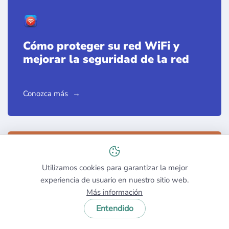
Cómo proteger su red WiFi y
mejorar la seguridad de la red
Conozca más
Utilizamos cookies para garantizar la mejor
Las 8 mejores maneras de parar
experiencia de usuario en nuestro sitio web.
a un hacker de WiFi
Más información
Entendido
Conozca más