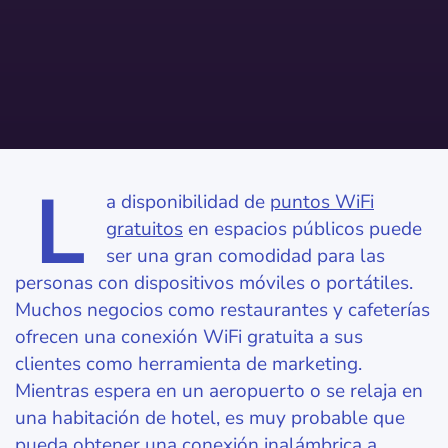
L
a disponibilidad de
puntos WiFi
gratuitos
en espacios públicos puede
ser una gran comodidad para las
personas con dispositivos móviles o portátiles.
Muchos negocios como restaurantes y cafeterías
ofrecen una conexión WiFi gratuita a sus
clientes como herramienta de marketing.
Mientras espera en un aeropuerto o se relaja en
una habitación de hotel, es muy probable que
pueda obtener una conexión inalámbrica a