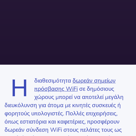
Η
διαθεσιμότητα
δωρεάν σημείων
πρόσβασης WiFi
σε δημόσιους
χώρους μπορεί να αποτελεί μεγάλη
διευκόλυνση για άτομα με κινητές συσκευές ή
φορητούς υπολογιστές. Πολλές επιχειρήσεις,
όπως εστιατόρια και καφετέριες, προσφέρουν
δωρεάν σύνδεση WiFi στους πελάτες τους ως