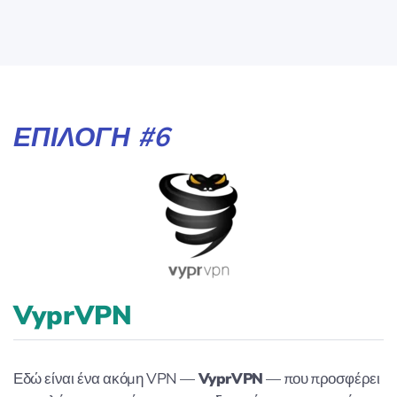
ΕΠΙΛΟΓΉ #6
VyprVPN
Εδώ είναι ένα ακόμη VPN —
VyprVPN
— που προσφέρει