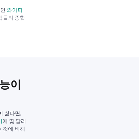
적인
와이파
 앱들의 종합
기능이
 싫다면,
기
에 몇 달러
는 것에 비해