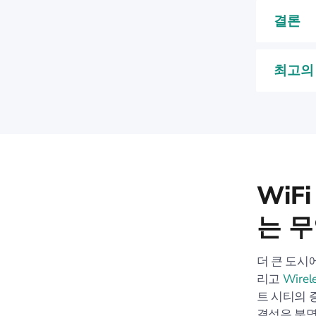
결론
최고의 
WiF
는 
더 큰 도시
리고
Wirel
트 시티의 
결성은 분명