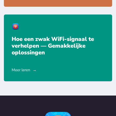
Hoe een zwak WiFi-signaal te
verhelpen — Gemakkelijke
oplossingen
Meer leren