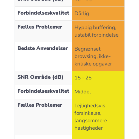
Forbindelseskvalitet
Dårlig
Fælles Problemer
Hyppig buffering,
ustabil forbindelse
Bedste Anvendelser
Begrænset
browsing, ikke-
kritiske opgaver
SNR Område (dB)
15 - 25
Forbindelseskvalitet
Middel
Fælles Problemer
Lejlighedsvis
forsinkelse,
langsommere
hastigheder