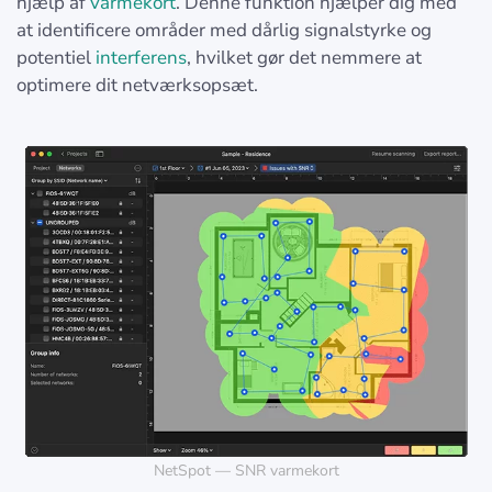
hjælp af
varmekort
. Denne funktion hjælper dig med
at identificere områder med dårlig signalstyrke og
potentiel
interferens
, hvilket gør det nemmere at
optimere dit netværksopsæt.
NetSpot — SNR varmekort