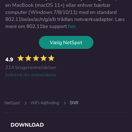
en MacBook (macOS 11+) eller enhver bærbar
computer (Windows 7/8/10/11) med en standard
802.11be/ax/ac/n/g/a/b trådløs netværksadapter. Læs
mere om 802.11be support
her
.
Vælg NetSpot
4.9
214 brugeranmeldelser
Indsend din anmeldelse
SNR
NetSpot
WiFi-fejlfinding
DOWNLOAD