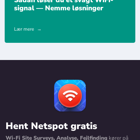
Sådan løser du et svagt WiFi-
signal — Nemme løsninger
Lær mere
Hent Netspot gratis
Wi-Fi Site Surveys, Analyse, Fejlfinding
kører på