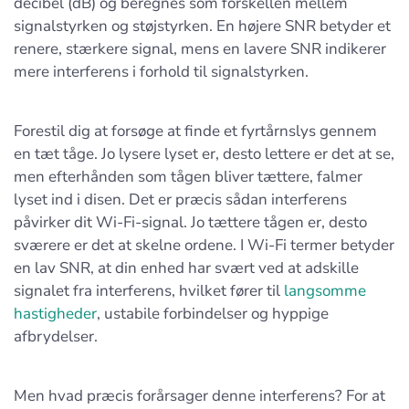
decibel (dB) og beregnes som forskellen mellem
signalstyrken og støjstyrken. En højere SNR betyder et
renere, stærkere signal, mens en lavere SNR indikerer
mere interferens i forhold til signalstyrken.
Forestil dig at forsøge at finde et fyrtårnslys gennem
en tæt tåge. Jo lysere lyset er, desto lettere er det at se,
men efterhånden som tågen bliver tættere, falmer
lyset ind i disen. Det er præcis sådan interferens
påvirker dit Wi-Fi-signal. Jo tættere tågen er, desto
sværere er det at skelne ordene. I Wi-Fi termer betyder
en lav SNR, at din enhed har svært ved at adskille
signalet fra interferens, hvilket fører til
langsomme
hastigheder
, ustabile forbindelser og hyppige
afbrydelser.
Men hvad præcis forårsager denne interferens? For at