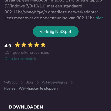
draait op een MacBook (macOS 11+) of elke laptop
(Windows 7/8/10/11) met een standaard
802.11be/ax/ac/n/g/a/b draadloze netwerkadapter.
Lees meer over de ondersteuning van 802.11be
hier
.
Verkrijg NetSpot
4.9
214 gebruikersrecensies
Dien je recensie in
NetSpot
Blog
WiFi-beveiliging
Hoe een WiFi-hacker te stoppen
DOWNLOADEN