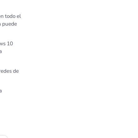
n todo el
n puede
ows 10
a
redes de
a
a