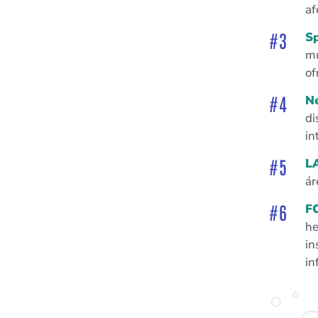
af
Sp
mu
of
N
di
in
L
ár
F
he
in
in