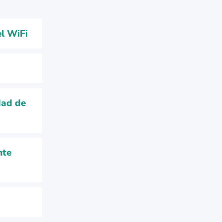
el WiFi
dad de
nte