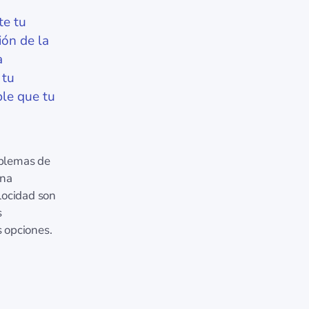
te tu
ión de la
a
 tu
ble que tu
oblemas de
una
locidad son
s
s opciones.