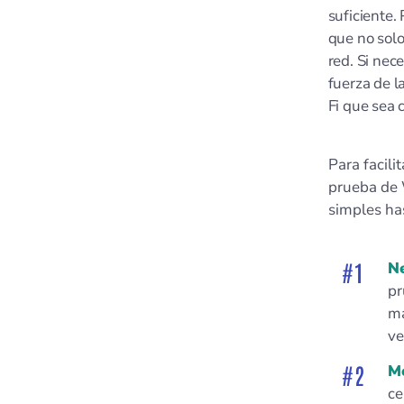
suficiente
que no solo
red. Si nec
fuerza de l
Fi que sea 
Para facili
prueba de 
simples ha
N
pr
ma
ve
Me
ce