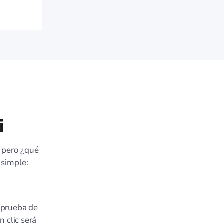
i
, pero ¿qué
 simple:
e prueba de
 clic será