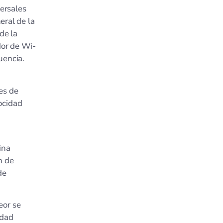
ersales
eral de la
de la
dor de Wi-
uencia.
es de
ocidad
ina
n de
de
or se
idad