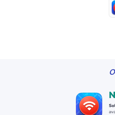
O
N
So
av