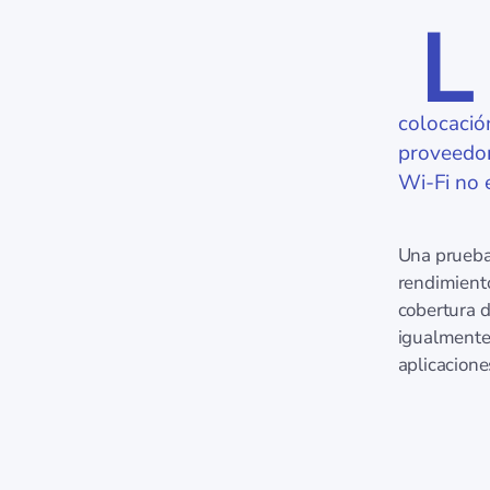
L
colocación
proveedor
Wi-Fi no 
Una prueba 
rendimiento
cobertura d
igualmente 
aplicacione