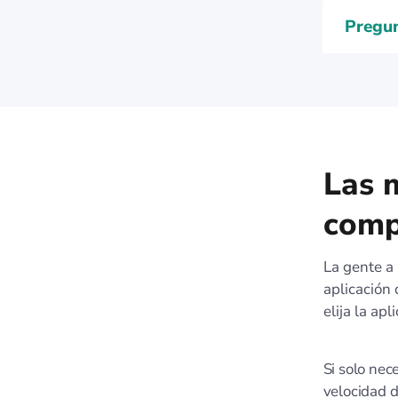
Pregun
Las 
comp
La gente a
aplicación 
elija la ap
Si solo nec
velocidad d