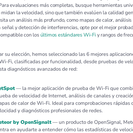
. Para evaluaciones más completas, busque herramientas univ
 midan la velocidad, sino que también evalúen la calidad gen
esita un análisis más profundo, como mapas de calor, análisis 
a señal y detección de interferencias, opte por el mejor proba
compatible con los
últimos estándares Wi-Fi
y rangos de frec
tar su elección, hemos seleccionado las 6 mejores aplicacion
Wi-Fi, clasificadas por funcionalidad, desde pruebas de vel
sta diagnósticos avanzados de red:
etSpot
— la mejor aplicación de prueba de Wi-Fi que comb
ueba de velocidad de Internet, análisis de canales y creació
pas de calor de Wi-Fi. Ideal para comprobaciones rápidas 
locidad y diagnósticos profesionales de redes.
teor by OpenSignalt
— un producto de OpenSignal, Mete
ntra en ayudarte a entender cómo las estadísticas de veloc