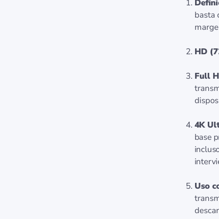
Defini
basta 
margen
HD (7
Full 
transm
dispos
4K Ul
base p
inclus
interv
Uso c
transm
descar