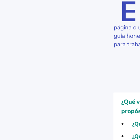
E
página o 
guía hone
para traba
¿Qué v
propós
¿Qu
¿Qu