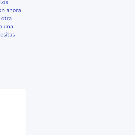
 los
on ahora
 otra
do una
esitas