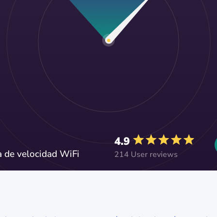
4.9
a de velocidad WiFi
214 User reviews