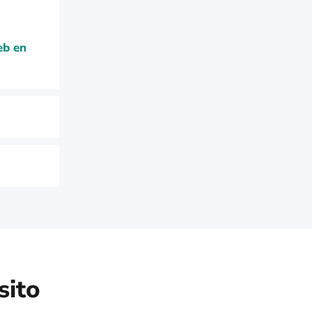
eb en
sito