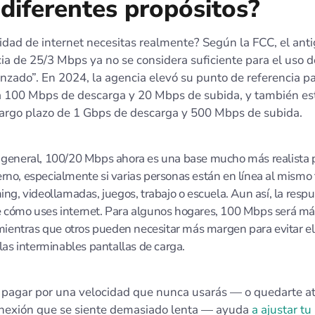
diferentes propósitos?
idad de internet necesitas realmente? Según la FCC, el ant
cia de 25/3 Mbps ya no se considera suficiente para el uso 
nzado”. En 2024, la agencia elevó su punto de referencia p
 a 100 Mbps de descarga y 20 Mbps de subida, y también es
 largo plazo de 1 Gbps de descarga y 500 Mbps de subida.
general, 100/20 Mbps ahora es una base mucho más realista 
no, especialmente si varias personas están en línea al mismo
ing, videollamadas, juegos, trabajo o escuela. Aun así, la respu
 cómo uses internet. Para algunos hogares, 100 Mbps será m
 mientras que otros pueden necesitar más margen para evitar el 
 las interminables pantallas de carga.
r pagar por una velocidad que nunca usarás — o quedarte a
nexión que se siente demasiado lenta — ayuda
a ajustar tu