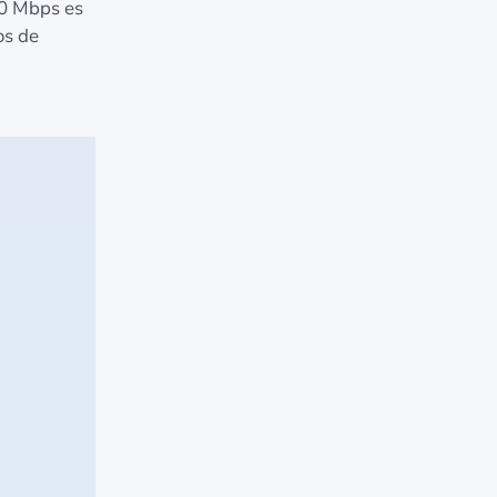
20 Mbps es
os de