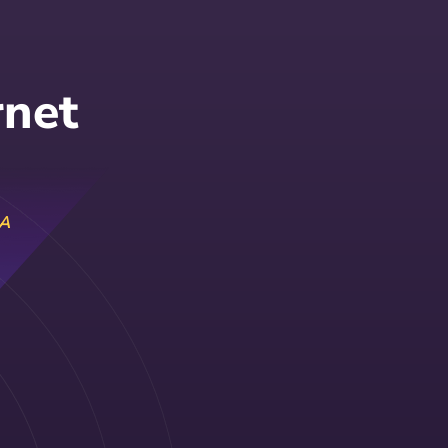
rnet
RA