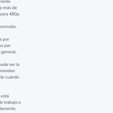
mente
co más de
 para 480p.
nsmisión.
s por
ps por
 general.
ele ser la
omiendan
nte cuando
 está
e trabajo o
damente.