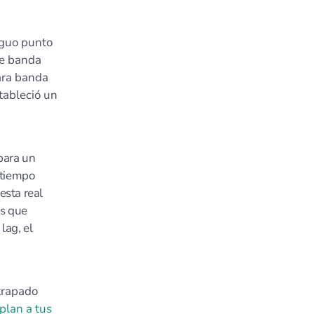
iguo punto
de banda
ara banda
tableció un
para un
 tiempo
esta real
ás que
lag, el
trapado
 plan a tus