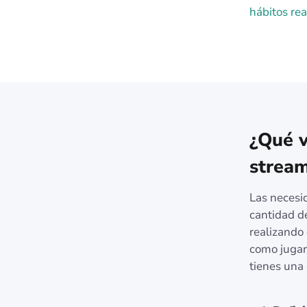
hábitos rea
¿Qué v
strea
Las necesi
cantidad de
realizando
como jugar
tienes una 