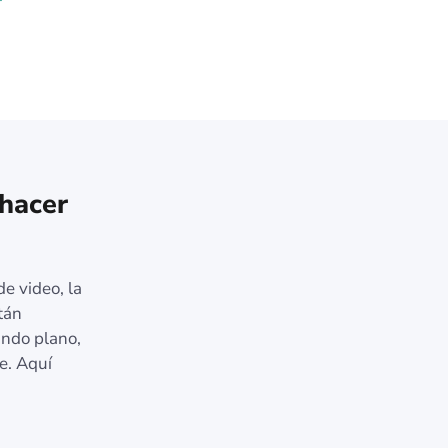
 hacer
e video, la
tán
ndo plano,
e. Aquí