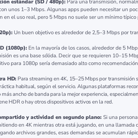
ción estándar (SD / 480p):
Para una transmisión, normal
con unos 1–3 Mbps. Algunas apps pueden necesitar un po
 en el uso real, pero 5 Mbps no suele ser un mínimo típico
20p):
Un buen objetivo es alrededor de 2,5–3 Mbps por tra
HD (1080p):
En la mayoría de los casos, alrededor de 5 Mbp
isión es una base sólida. Decir que se requieren 10–15 Mb
itivo para 1080p sería demasiado alto como recomendación
tra HD:
Para streaming en 4K, 15–25 Mbps por transmisión su
ráctica habitual, según el servicio. Algunas plataformas rec
o más ancho de banda para la mejor experiencia, especialme
iene HDR o hay otros dispositivos activos en la red.
ompartido y actividad en segundo plano:
Si una persona
itiendo en 4K mientras otra está jugando, en una llamada d
gando archivos grandes, esas demandas se acumulan rápi