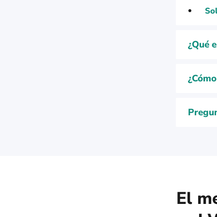
So
¿Qué e
¿Cómo 
Pregun
El m