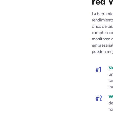
red 
La herramie
rendimiento
cinco de la
cumplen con
monitoreo d
empresarial
pueden mejo
N
un
ta
in
Wi
de
fo