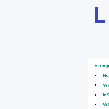
L
El mej
Ne
Wi
in
Wi