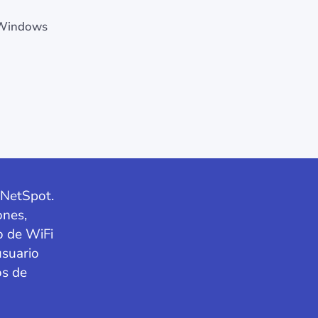
 (Windows
 NetSpot.
ones,
o de WiFi
usuario
os de