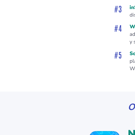
in
di
Wi
ad
y 
S
pl
Wi
O
N