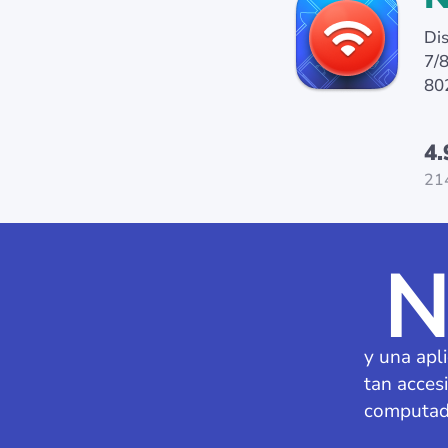
Di
7/8
802
4.
21
y una apli
tan acces
computado