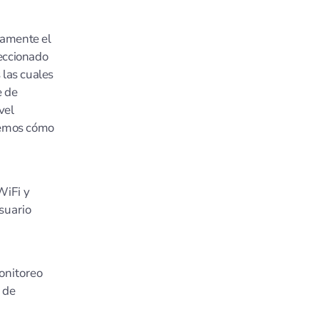
vamente el
leccionado
 las cuales
e de
vel
aremos cómo
WiFi y
suario
onitoreo
 de