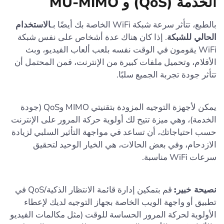
الخدمة (QoS) و MU-MIMO
بالطبع، تتأثر سرعة شبكة WiFi الخاصة بك أيضًا بـ
الاستخدام
الحالي للشبكة
. إذا كان هناك عدة أشخاص على نفس شبكة
WiFi يقومون في الوقت نفسه بلعب ألعاب الفيديو، وبث
الأفلام، وتحميل ملفات كبيرة من الإنترنت، فمن المحتمل أن
تتأثر جودة تجربة الجميع سلبًا.
يمكن لأجهزة التوجيه المزودة بتقنيتي MIMO وQoS (جودة
الخدمة)، وهي ميزة تتيح لك أولوية حركة المرور على الإنترنت
حسب احتياجاتك، أن تساعد في مواجهة التأثير السلبي لزيادة
الازدحام، وفي بعض الحالات، هي الخيار الوحيد لتحقيق
سرعات WiFi مناسبة.
نصيحة خبير:
قم بتمكين إدارة قائمة الانتظار الذكية/QoS في
تطبيق أو واجهة الويب الخاصة بجهاز التوجيه لديك لإعطاء
الأولوية لحركة المرور الحساسة للوقت (مثل مكالمات الفيديو