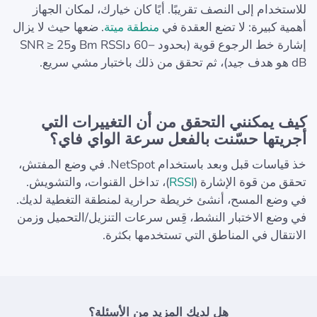
للاستخدام إلى النصف تقريبًا. أيًا كان خيارك، لمكان الجهاز
أهمية كبيرة: لا تضع العقدة في
منطقة ميتة
. ضعها حيث لا يزال
إشارة خط الرجوع قوية (بحدود −60 دBm RSSI وSNR ≥ 25
dB هو هدف جيد)، ثم تحقق من ذلك باختبار مشي سريع.
كيف يمكنني التحقق من أن التغييرات التي
أجريتها حسّنت بالفعل سرعة الواي فاي؟
خذ قياسات قبل وبعد باستخدام NetSpot. في وضع المفتش،
تحقق من قوة الإشارة (
RSSI
)، تداخل القنوات، والتشويش.
في وضع المسح، أنشئ خريطة حرارية لمنطقة التغطية لديك.
في وضع الاختبار النشط، قِس سرعات التنزيل/التحميل وزمن
الانتقال في المناطق التي تستخدمها بكثرة.
هل لديك المزيد من الأسئلة؟