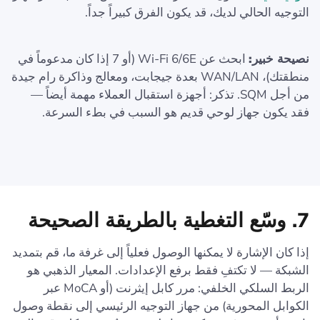
التوجيه الحالي لديك، قد يكون الفرق كبيراً جداً.
نصيحة خبير:
ابحث عن Wi-Fi 6/6E (أو 7 إذا كان مدعوماً في
منطقتك)، WAN/LAN بعدة جيجابت، ومعالج وذاكرة رام جيدة
من أجل SQM. تذكر: أجهزة استقبال العملاء مهمة أيضاً —
فقد يكون جهاز لوحي قديم هو السبب في بطء السرعة.
7. وسّع التغطية بالطريقة الصحيحة
إذا كان الإشارة لا يمكنها الوصول فعلياً إلى غرفة ما، قم بتمديد
الشبكة — لا تكتفِ فقط برفع الإعدادات. المعيار الذهبي هو
الربط السلكي الخلفي: مرر كابل إيثرنت (أو MoCA عبر
الكوابل المحورية) من جهاز التوجيه الرئيسي إلى نقطة وصول