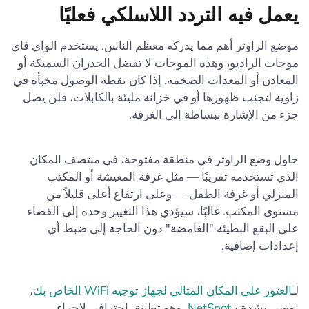
يعمل فيه التردد اللاسلكي فعليًا
موضع الراوتر أهم مما يدركه معظم الناس. يستخدم الواي فاي
موجات الراديو، وهذه الموجات لا تفضل الجدران السميكة أو
المعادن أو المعدات الضخمة. إذا كان نقطة الوصول مخبأة في
زاوية لتجنب ظهورها أو في خزانة مليئة بالكابلات، فلن يصل
جزء من الإشارة ببساطة إلى الغرفة.
حاول وضع الراوتر في منطقة مفتوحة، في منتصف المكان
الذي تستخدمه تقريبًا — مثل غرفة المعيشة أو المكتب
المنزلي أو غرفة الطفل — وعلى ارتفاع أعلى قليلاً من
مستوى المكتب. غالبًا، سيؤدي هذا التغيير وحده إلى القضاء
على البقع البطيئة "الغامضة" دون الحاجة إلى ضبط أي
إعدادات إضافية.
لـ
العثور على المكان المثالي لجهاز توجيه WiFi الخاص بك
،
نوصي بشدة بـ
NetSpot
، وهو تطبيق احترافي لإجراء