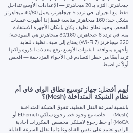
جيجاهرتز، التزم بـ 20 ميجاهرتز — الإعدادات الأوسع تتداخل
فقط مع الجيران. في تردد 5 جيجاهرتز، يعمل 40/80 ميجاهرتز
بشكل جيد؛ 160 ميجاهرتز مناسبة فقط إذا أظهرت عمليات
الفحص وجود نطاق نظيف وكان بإمكان الأجهزة الاستفادة
منه. في تردد 6 جيجاهرتز، 80/160 ميجاهرتز هي النموذجية؛
320 ميجاهرتز (Wi-Fi 7) يحتاج إلى طيف نظيف للغاية
وأجهزة متوافقة. القنوات الأوسع ترفع معدلات الذروة ولكنها
تزيد أيضًا من خطر التصادم في الأجواء المزدحمة — افحص
أولاً ثم اضبط.
أيهم أفضل: جهاز توسيع نطاق الواي فاي أم
نظام الشبكة المتداخلة (Mesh)؟
بالنسبة لسرعة النقل الفعلية، تتفوق الشبكة المتداخلة
(Mesh) — خاصة مع وجود خط رجوع سلكي (Ethernet أو
MoCA) أو خط رجوع لاسلكي مخصص. المكررات أحادية
الراديو تعتمد على نفس القناة وغالبًا ما تقلل السرعة القابلة