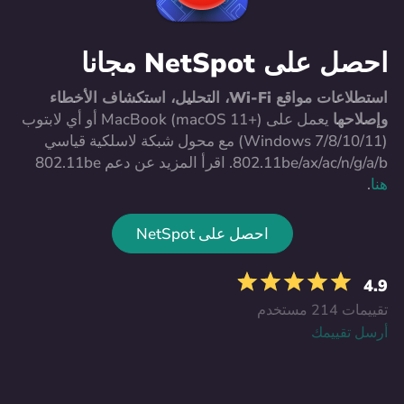
احصل على NetSpot مجانا
استطلاعات مواقع Wi-Fi، التحليل، استكشاف الأخطاء
وإصلاحها
يعمل على MacBook (macOS 11+) أو أي لابتوب
(Windows 7/8/10/11) مع محول شبكة لاسلكية قياسي
802.11be/ax/ac/n/g/a/b. اقرأ المزيد عن دعم 802.11be
هنا
.
احصل على NetSpot
4.9
تقييمات 214 مستخدم
أرسل تقييمك