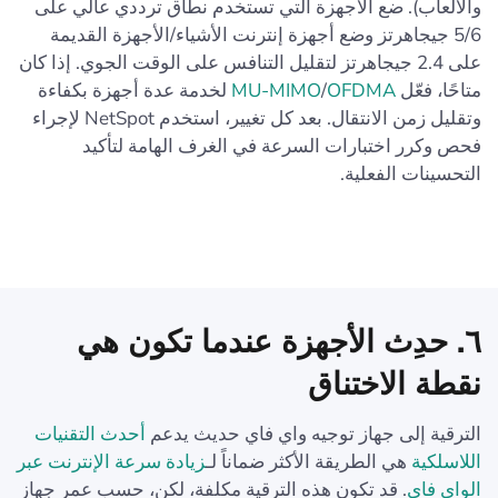
والألعاب). ضع الأجهزة التي تستخدم نطاق ترددي عالي على
5/6 جيجاهرتز وضع أجهزة إنترنت الأشياء/الأجهزة القديمة
على 2.4 جيجاهرتز لتقليل التنافس على الوقت الجوي. إذا كان
متاحًا، فعّل
OFDMA
/
MU-MIMO
لخدمة عدة أجهزة بكفاءة
وتقليل زمن الانتقال. بعد كل تغيير، استخدم NetSpot لإجراء
فحص وكرر اختبارات السرعة في الغرف الهامة لتأكيد
التحسينات الفعلية.
٦. حدِث الأجهزة عندما تكون هي
نقطة الاختناق
الترقية إلى جهاز توجيه واي فاي حديث يدعم
أحدث التقنيات
اللاسلكية
هي الطريقة الأكثر ضماناً لـ
زيادة سرعة الإنترنت عبر
الواي فاي
. قد تكون هذه الترقية مكلفة، لكن، حسب عمر جهاز