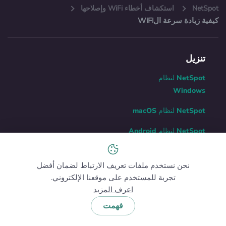
NetSpot
استكشاف أخطاء WiFi وإصلاحها
كيفية زيادة سرعة الWiFi
تنزيل
NetSpot لنظام
Windows
NetSpot لنظام macOS
NetSpot لنظام Android
NetSpot لنظام iOS
نحن نستخدم ملفات تعريف الارتباط لضمان أفضل
مقارنة الإصدارات
تجربة للمستخدم على موقعنا الإلكتروني.
اعرف المزيد
المنتج
فهمت
الميزات