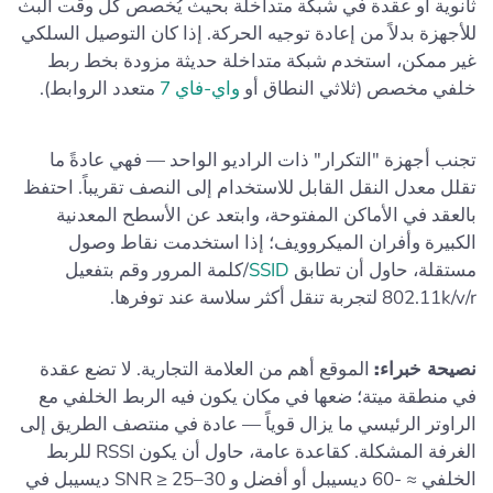
ثانوية أو عقدة في شبكة متداخلة بحيث يُخصص كل وقت البث
للأجهزة بدلاً من إعادة توجيه الحركة. إذا كان التوصيل السلكي
غير ممكن، استخدم شبكة متداخلة حديثة مزودة بخط ربط
خلفي مخصص (ثلاثي النطاق أو
واي-فاي 7
متعدد الروابط).
تجنب أجهزة "التكرار" ذات الراديو الواحد — فهي عادةً ما
تقلل معدل النقل القابل للاستخدام إلى النصف تقريباً. احتفظ
بالعقد في الأماكن المفتوحة، وابتعد عن الأسطح المعدنية
الكبيرة وأفران الميكروويف؛ إذا استخدمت نقاط وصول
مستقلة، حاول أن تطابق
SSID
/كلمة المرور وقم بتفعيل
802.11k/v/r لتجربة تنقل أكثر سلاسة عند توفرها.
نصيحة خبراء:
الموقع أهم من العلامة التجارية. لا تضع عقدة
في منطقة ميتة؛ ضعها في مكان يكون فيه الربط الخلفي مع
الراوتر الرئيسي ما يزال قوياً — عادة في منتصف الطريق إلى
الغرفة المشكلة. كقاعدة عامة، حاول أن يكون RSSI للربط
الخلفي ≈ -60 ديسيبل أو أفضل و SNR ≥ 25–30 ديسيبل في