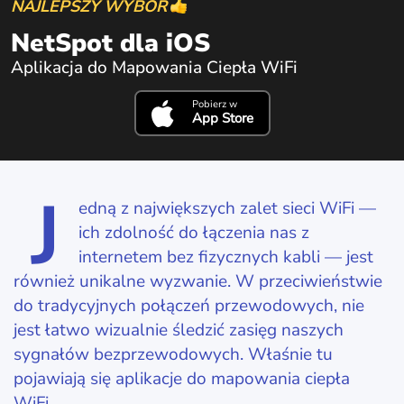
NAJLEPSZY WYBÓR
NetSpot dla iOS
Aplikacja do Mapowania Ciepła WiFi
Pobierz w
App Store
J
edną z największych zalet sieci WiFi —
ich zdolność do łączenia nas z
internetem bez fizycznych kabli — jest
również unikalne wyzwanie. W przeciwieństwie
do tradycyjnych połączeń przewodowych, nie
jest łatwo wizualnie śledzić zasięg naszych
sygnałów bezprzewodowych. Właśnie tu
pojawiają się aplikacje do mapowania ciepła
WiFi.