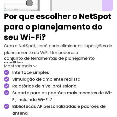
Por que escolher o NetSpot
para o planejamento do
seu Wi-Fi?
Com o NetSpot, você pode eliminar as suposições do
planejamento de WiFi. Um poderoso
conjunto de ferramentas de planejamento
preditivo
Mostrar mais
, personalização de AP e antenas, e simulação
Interface simples
realista do ambiente ajudam você a criar uma rede
Simulação de ambiente realista
que funciona bem desde o primeiro dia.
Relatórios de nível profissional
Mapas de calor
e
levantamentos de campo
no
Suporte para os padrões mais recentes de Wi-
mundo real permitem que você verifique a
Fi, incluindo Wi-Fi 7
cobertura antes que problemas caros surjam. Seja
Bibliotecas AP personalizadas e padrões de
em uma configuração residencial ou em um grande
antena
projeto corporativo, o NetSpot se adapta à sua