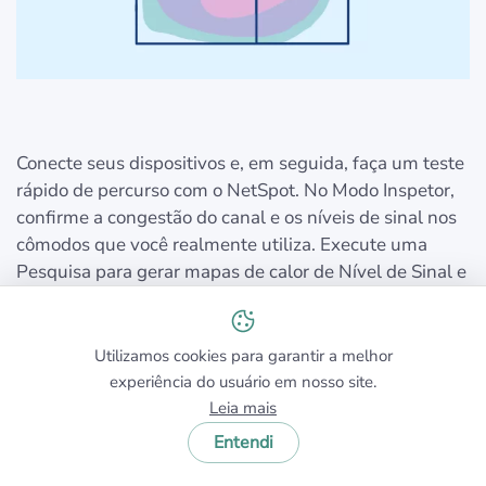
Conecte seus dispositivos e, em seguida, faça um teste
rápido de percurso com o NetSpot. No Modo Inspetor,
confirme a congestão do canal e os níveis de sinal nos
cômodos que você realmente utiliza. Execute uma
Pesquisa para gerar mapas de calor de Nível de Sinal e
Cobertura de Banda de Frequência
; se você notar
pontos fracos ou sobreposição, ajuste a localização do
AP e o plano de canais, depois faça uma nova
Utilizamos cookies para garantir a melhor
varredura. Opcionalmente, realize um teste rápido de
experiência do usuário em nosso site.
throughput em cada cômodo principal para validar se
Leia mais
as velocidades reais correspondem às suas
Entendi
expectativas.