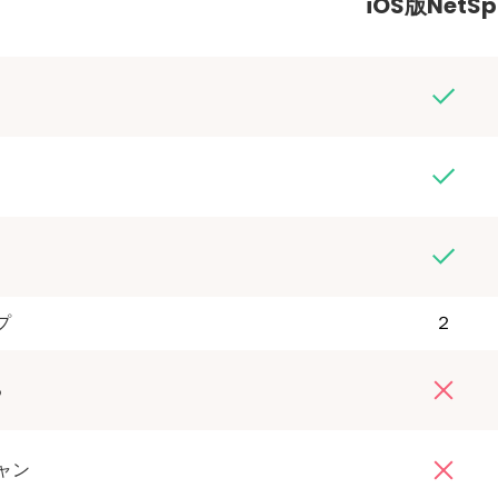
iOS版NetSp
プ
２
る
ャン