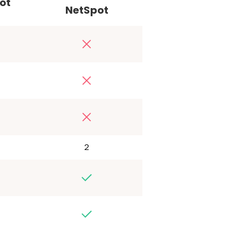
ot
NetSpot
２