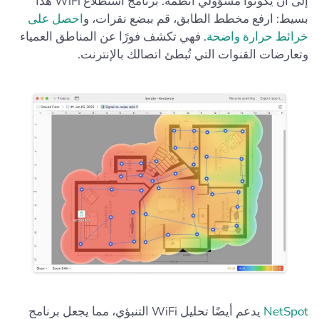
إلى أن يكونوا مسؤولي أنظمة. برنامج استطلاع WiFi هذا
بسيط: ارفع مخطط الطابق، قم ببضع نقرات، و
احصل على
خرائط حرارة واضحة
. فهي تكشف فورًا عن المناطق العمياء
وتعارضات القنوات التي تُبطئ اتصالك بالإنترنت.
NetSpot
يدعم أيضًا تحليل WiFi التنبؤي، مما يجعل برنامج