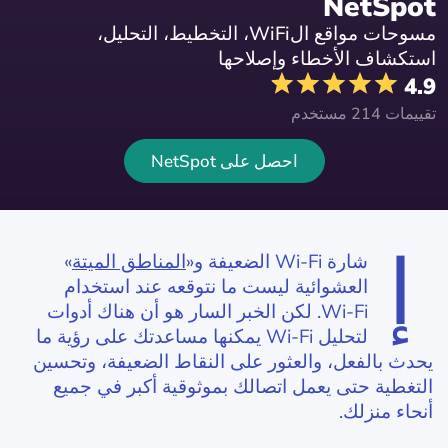
NetSpot
مسوحات مواقع الWiFi، التخطيط، التحليل،
استكشاف الأخطاء وإصلاحها
4.9
تقييمات 214 مستخدم
احصل على NetSpot
إ
شارة Wi‑Fi الضعيفة و«
المناطق الميتة
»
العشوائية ليست ما نتوقعه عند استخدام
Wi‑Fi. لكن الخبر السار هو أن هناك أدوات
لتحليل Wi‑Fi يمكنها مساعدتك على رؤية ما
يحدث بالفعل، والعثور على النقاط الضعيفة، وتحسين
التغطية حتى يعمل اتصالك بموثوقية أكبر في جميع
أنحاء منزلك.