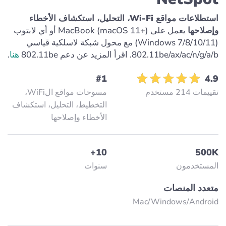
استطلاعات مواقع Wi-Fi، التحليل، استكشاف الأخطاء
وإصلاحها
يعمل على MacBook (macOS 11+) أو أي لابتوب
(Windows 7/8/10/11) مع محول شبكة لاسلكية قياسي
802.11be/ax/ac/n/g/a/b. اقرأ المزيد عن دعم 802.11be
هنا
.
#1
4.9
تقييمات 214 مستخدم
مسوحات مواقع الWiFi،
التخطيط، التحليل، استكشاف
الأخطاء وإصلاحها
10+
500K
المستخدمون
سنوات
متعدد المنصات
Mac/Windows/Аndroid