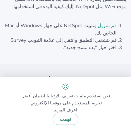
موقع WiFi مثل NetSpot. إليك كيفية البدء في استخدامها:
قم بتنزيل
وتثبيت NetSpot على جهاز Windows أو Mac
الخاص بك.
قم بتشغيل التطبيق وانتقل إلى علامة التبويب Survey.
اختر خيار "بدء مسح جديد".
هل لديك المزيد من الأسئلة؟
قدم طلبًا
أو اكتب بضع كلمات.
نحن نستخدم ملفات تعريف الارتباط لضمان أفضل
تجربة للمستخدم على موقعنا الإلكتروني.
اعرف المزيد
فهمت