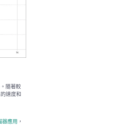
路。隨著較
高的速度和
掃描器應用
，