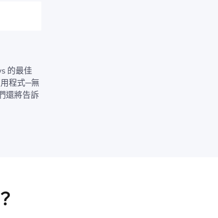
ws 的最佳
應用程式─無
們還將告訴
？