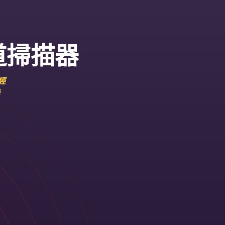
頻道掃描器
經