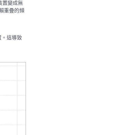
裝置變成無
依賴重疊的頻
置。這導致