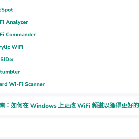
tSpot
Fi Analyzer
Fi Commander
ylic WiFi
SSIDer
stumbler
zard Wi-Fi Scanner
南：如何在 Windows 上更改 WiFi 頻道以獲得更好