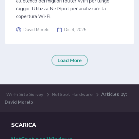
all'elenco dei migliori router WiFi per lungo
raggio. Utilizza NetSpot per analizzare la
copertura Wi-Fi.
David Morelo
Dic 4, 2025
Load More
Articles by:
Wi-Fi Site Survey
NetSpot Hardware
David Morelo
SCARICA