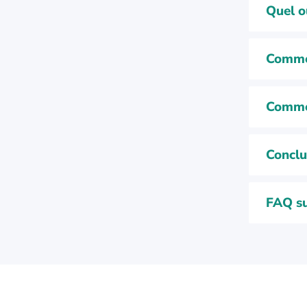
Quel ou
Commen
Commen
Conclu
FAQ su