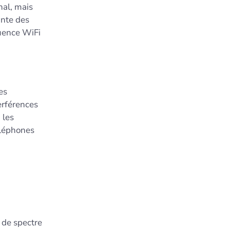
nal, mais
ante des
quence WiFi
es
erférences
 les
éléphones
 de spectre