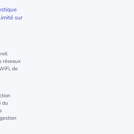
estique
imité sur
reil
es réseaux
 WiFi, de
ction
é du
s
 gestion