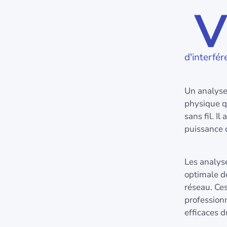
V
d'interfé
Un analyseu
physique qu
sans fil. I
puissance 
Les analyse
optimale de
réseau. Ces
professionn
efficaces d