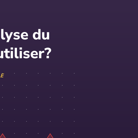
alyse du
tiliser?
LE