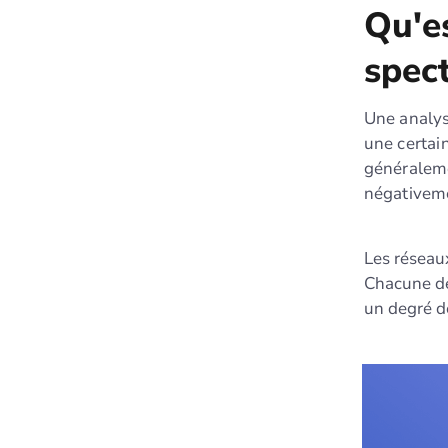
Qu'es
spec
Une analys
une certai
généraleme
négativeme
Les réseaux
Chacune de
un degré d