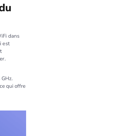
 du
iFi dans
i est
t
er.
6 GHz.
e qui offre