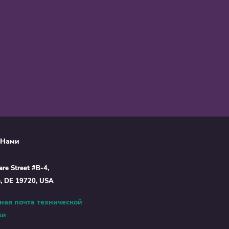
 Нами
re Street #B-4,
e, DE 19720, USA
ная почта технической
ки