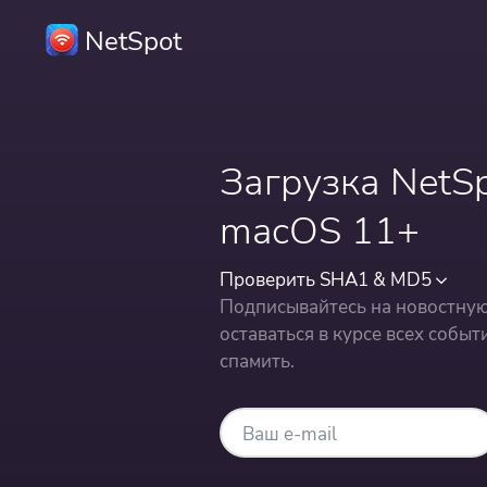
NetSpot
Загрузка NetSp
macOS 11+
Проверить SHA1 & MD5
Подписывайтесь на новостную
оставаться в курсе всех собы
спамить.