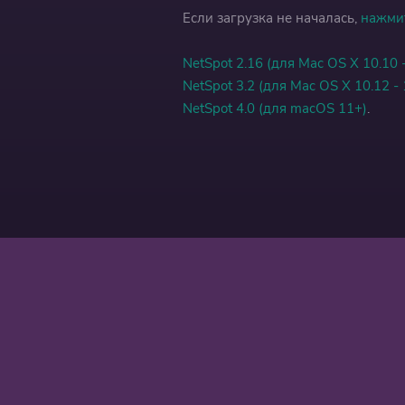
Если загрузка не началась,
нажмит
NetSpot 2.16 (для Mac OS X 10.10 -
NetSpot 3.2 (для Mac OS X 10.12 - 
NetSpot 4.0 (для macOS 11+)
.