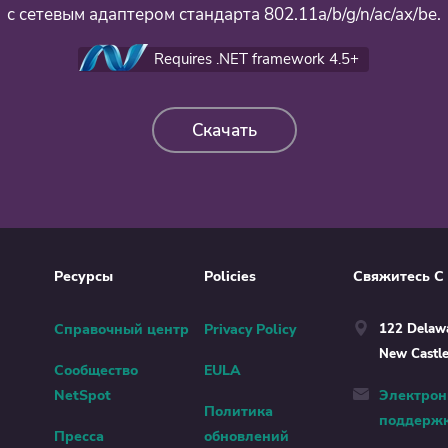
с сетевым адаптером стандарта 802.11a/b/g/n/ac/ax/be.
Requires .NET framework 4.5+
Скачать
Ресурсы
Policies
Свяжитесь С
Справочный центр
Privacy Policy
122 Delawa
New Castl
Сообщество
EULA
NetSpot
Электрон
Политика
поддерж
Пресса
обновлений