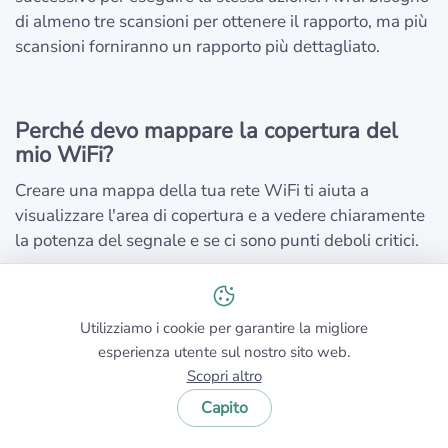
di almeno tre scansioni per ottenere il rapporto, ma più
scansioni forniranno un rapporto più dettagliato.
Perché devo mappare la copertura del
mio WiFi?
Creare una mappa della tua rete WiFi ti aiuta a
visualizzare l'area di copertura e a vedere chiaramente
la potenza del segnale e se ci sono punti deboli critici.
Qual è la differenza tra Scansione Attiva
Utilizziamo i cookie per garantire la migliore
e Scansione Passiva?
esperienza utente sul nostro sito web.
Scopri altro
La Scansione Passiva raccoglie informazioni sulle reti
Capito
circostanti senza connettersi a esse, mentre la
Scansione Attiva misura la velocità di connessione in