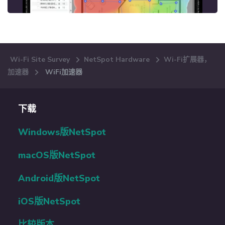
Wi-Fi Site Survey
NetSpot Hardware
Wi-Fi扩展器，
加速器
WiFi加速器
下载
Windows版NetSpot
macOS版NetSpot
Android版NetSpot
iOS版NetSpot
比较版本