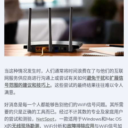
当这种情况发生时，人们通常将时间浪费在了与他们的互联
网服务供应商进行沟通上或尝试有关如何
避免干扰
和
扩展信
号范围的建议和技巧上
。这些尝试的最终结果往往难以令人
满意。
好消息是每一个人都能够告别他们的WiFi信号问题。其所需
要的只是正确的工具而已。经过不计其数的专业及家庭用户
的尝试和测验，
NetSpot
，一款适用于Windows和Mac OS
X的
无线现场勘测
，WiFi分析和
故障排除应用
与WiFi信号加