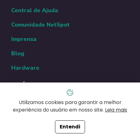
RECURSOS
Central de Ajuda
Comunidade NetSpot
Imprensa
Blog
Hardware
POLÍTICAS
Utilizamos cookies para garantir a melhor
Política de Privacidade
experiência do usuário em nosso site.
Leia mais
EULA
Entendi
Política de Atualizações